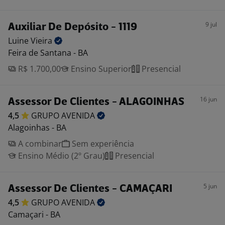
9 jul
Auxiliar De Depósito - 1119
Luine
Vieira
Feira de Santana - BA
R$ 1.700,00
Ensino Superior
Presencial
16 jun
Assessor De Clientes - ALAGOINHAS
4,5
GRUPO
AVENIDA
Alagoinhas - BA
A combinar
Sem experiência
Ensino Médio (2º Grau)
Presencial
5 jun
Assessor De Clientes - CAMAÇARI
4,5
GRUPO
AVENIDA
Camaçari - BA