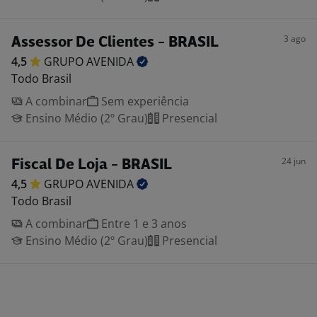
3 ago
Assessor De Clientes - BRASIL
4,5
GRUPO
AVENIDA
Todo Brasil
A combinar
Sem experiência
Ensino Médio (2º Grau)
Presencial
24 jun
Fiscal De Loja - BRASIL
4,5
GRUPO
AVENIDA
Todo Brasil
A combinar
Entre 1 e 3 anos
Ensino Médio (2º Grau)
Presencial