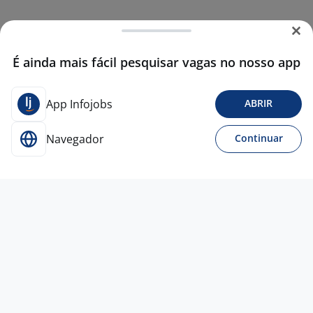
É ainda mais fácil pesquisar vagas no nosso app
App Infojobs
ABRIR
Navegador
Continuar
Para Candidatos
Acesse o site de empregos líder e se candidate a