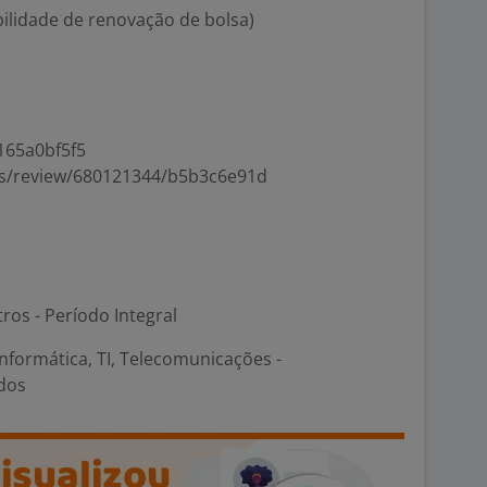
ilidade de renovação de bolsa)
165a0bf5f5
mes/review/680121344/b5b3c6e91d
ros - Período Integral
nformática, TI, Telecomunicações -
dos