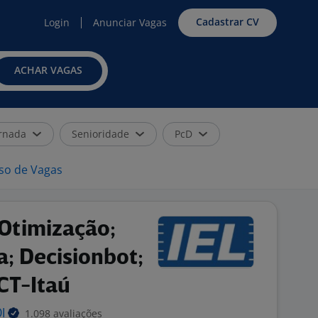
Cadastrar CV
Login
Anunciar Vagas
ACHAR VAGAS
rnada
Senioridade
PcD
iso de Vagas
[Otimização;
ia; Decisionbot;
ICT-Itaú
1.098 avaliações
DI