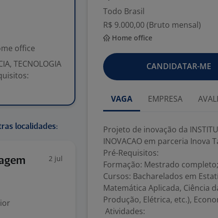
Todo Brasil
R$ 9.000,00 (Bruto mensal)
Home office
me office
NCIA, TECNOLOGIA
CANDIDATAR-ME
uisitos:
VAGA
EMPRESA
AVAL
ras localidades:
Projeto de inovação da INSTIT
INOVACAO em parceria Inova T
Pré-Requisitos:
2 jul
iagem
Formação: Mestrado completo
Cursos: Bacharelados em Estatí
Matemática Aplicada, Ciência
Produção, Elétrica, etc.), Econo
ior
Atividades: