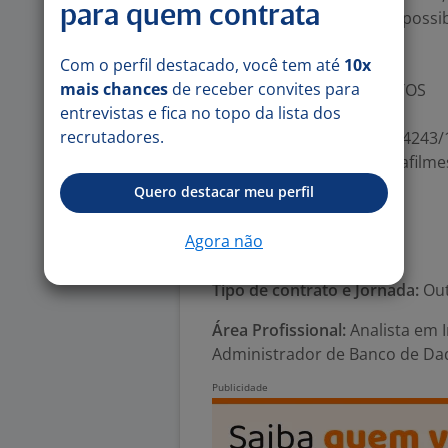
para quem contrata
Duração: 12 meses (com possib
Bolsa Auxílio: R$ 9.000,00;
Com o perfil destacado, você tem até
10x
Atuação: Remota
mais chances
de receber convites para
Conheça o INOVA TALENTOS
entrevistas e fica no topo da lista dos
recrutadores.
https://vimeo.com/676464243/
https://vimeo.com/fabrikafil
Quero destacar meu perfil
(1329350344)
Agora não
Número de vagas:
1
Tipo de contrato e Jornada:
Out
Área Profissional:
Analista em I
Administrador de Banco de Da