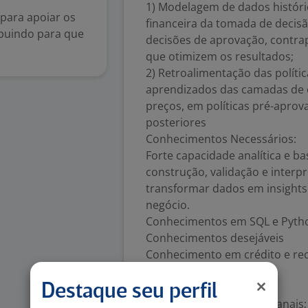
1) Modelagem de dados históri
para apoiar os
financeira da tomada de decisã
ibuindo para que
decisões de aprovação, contra
que otimizem os resultados;
2) Retroalimentação das polític
aprendizados das camadas de e
preços, em políticas pré-apr
posteriores
Conhecimentos Necessários:
Forte capacidade analítica e ba
construção, validação e interp
transformar dados em insights 
negócio.
Conhecimentos em SQL e Pyth
Conhecimentos desejáveis
Conhecimento em crédito e recu
modelagem causal.
Informações adicionais:
Destaque seu perfil
Disponibilidade: 40h semanais;