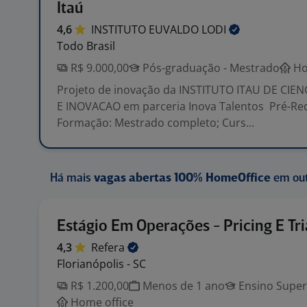
Itaú
4,6
INSTITUTO EUVALDO
LODI
Todo Brasil
R$ 9.000,00
Pós-graduação - Mestrado
Ho
Projeto de inovação da INSTITUTO ITAU DE CIE
E INOVACAO em parceria Inova Talentos Pré-Req
Formação: Mestrado completo; Curs...
Há mais
vagas abertas 100% HomeOffice
em out
Estágio Em Operações - Pricing E Tr
4,3
Refera
Florianópolis - SC
R$ 1.200,00
Menos de 1 ano
Ensino Super
Home office