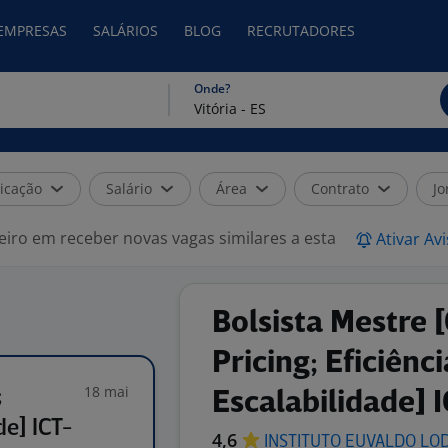
 EMPRESAS
SALÁRIOS
BLOG
RECRUTADORES
Onde?
icação
Salário
Área
Contrato
Jo
eiro em receber novas vagas similares a esta
Ativar Av
Bolsista Mestre 
Pricing; Eficiênc
18 mai
;
Escalabilidade] 
de] ICT-
4,6
INSTITUTO EUVALDO
LO