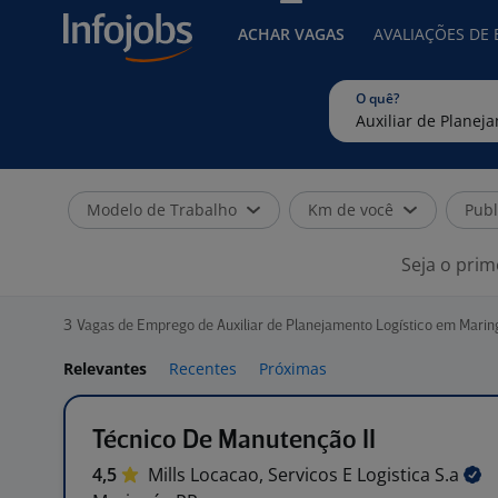
ACHAR VAGAS
AVALIAÇÕES DE
O quê?
Modelo de Trabalho
Km de você
Publ
Seja o prim
3
Vagas de Emprego de Auxiliar de Planejamento Logístico em Marin
Relevantes
Recentes
Próximas
Técnico De Manutenção II
4,5
Mills Locacao, Servicos E Logistica
S.a