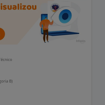
Técnico
goria B)