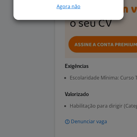
Agora não
Exigências
Escolaridade Mínima: Curso 
Valorizado
Habilitação para dirigir (Cate
Denunciar vaga