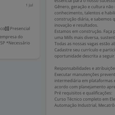
essencial para o nosso sucesso
1 jul
Gênero, geração e cultura não 
conhecimento, talentos e habil
construção diária, e sabemos q
inovação e resultados.
ico
Presencial
Estamos em construção. Faça p
 empresa do
uma Mills mais diversa, susten
/SP *Necessário
Todas as nossas vagas estão ab
Cadastre seu currículo e partic
oportunidade descrita a seguir
Responsabilidades e atribuiçõe
Executar manutenções preventi
intermediária em plataformas e
acordo com planejamento apres
Pré requisitos e qualificações:
Curso Técnico completo em Ele
Automação Industrial, Mecatrôni