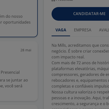
CANDIDATAR-ME
lém do nosso
ar oportunidades
VAGA
EMPRESA
AVAL
Na Mills, acreditamos que con
28 mai
negócio. É sobre criar conexõe
com impacto real.
Com mais de 72 anos de histór
plataformas elevatórias, máqui
Presencial
compressores, geradores de ene
ra se juntar ao
rebocadores e, equipamentos 
e, você será
completas e confiáveis impulsi
Nossa cultura valoriza o respe
pessoas e a inovação. Aqui, 
crescimento, a segurança e o 