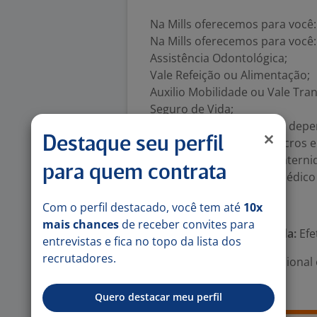
Na Mills oferecemos para você:
Na Mills oferecemos para você:
Assistência Odontológica;
Vale Refeição ou Alimentação;
Auxilio Mobilidade ou Vale Tra
Seguro de Vida;
Wellhub para você e seus depe
Destaque seu perfil
PLR - Participação nos Lucros e
Licença maternidade e paterni
para quem contrata
Dr. Alper (atendimento médico 
Número de vagas:
1
Com o perfil destacado, você tem até
10x
mais chances
de receber convites para
Tipo de contrato e Jornada:
Efe
entrevistas e fica no topo da lista dos
recrutadores.
Área Profissional:
Operacional 
Maquinaria
Quero destacar meu perfil