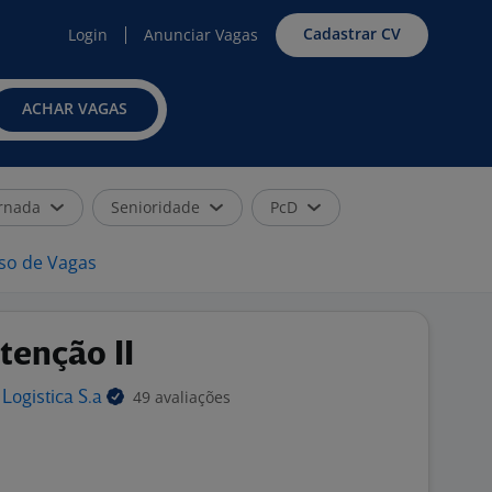
Cadastrar CV
Login
Anunciar Vagas
ACHAR VAGAS
rnada
Senioridade
PcD
iso de Vagas
tenção II
49 avaliações
 Logistica
S.a