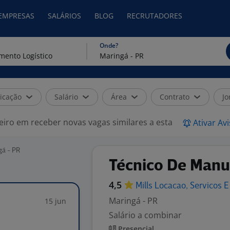
 EMPRESAS
SALÁRIOS
BLOG
RECRUTADORES
Onde?
icação
Salário
Área
Contrato
Jo
eiro em receber novas vagas similares a esta
Ativar Av
gá - PR
Técnico De Manu
4,5
Mills Locacao, Servicos E
Maringá - PR
15 jun
Salário a combinar
Presencial