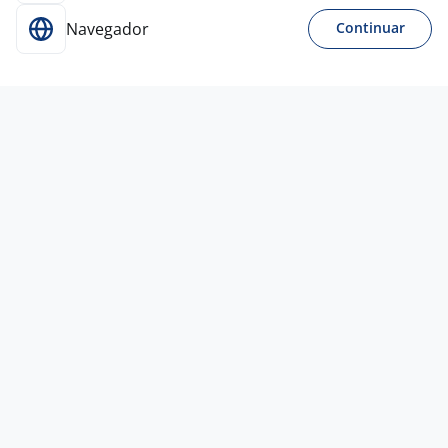
Navegador
Continuar
Para Candidatos
Acesse o site de empregos líder e se candidate a
vagas adequadas ao seu perfil de forma fácil e
rápida.