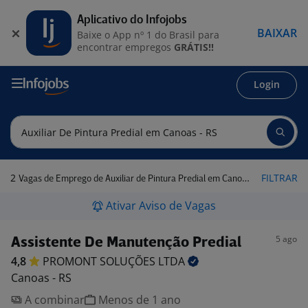
Aplicativo do Infojobs
BAIXAR
Baixe o App nº 1 do Brasil para
encontrar empregos
GRÁTIS!!
Login
2
FILTRAR
Vagas de Emprego de Auxiliar de Pintura Predial em Canoas - RS
Ativar Aviso de Vagas
5 ago
Assistente De Manutenção Predial
4,8
PROMONT SOLUÇÕES
LTDA
Canoas - RS
A combinar
Menos de 1 ano