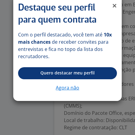
Ensino Superior completo em E
Destaque seu perfil
Engenharia de Produção, Enge
para quem contrata
correlatas;
Experiência comprovada em co
preferencialmente em empresa
Com o perfil destacado, você tem até
10x
Vivência com manutenção de e
mais chances
de receber convites para
equipamentos de transformação 
entrevistas e fica no topo da lista dos
Experiência em gestão de equi
recrutadores.
Conhecimento em Planejamento
Experiência com manutenção pre
Quero destacar meu perfil
falhas;
Conhecimento em indicadores 
Agora não
disponibilidade e custos);
Conhecimento em sistemas ERP
(CMMS);
Domínio do Pacote Office, espe
Local de trabalho: Disponibili
Regime de contratação: CLT