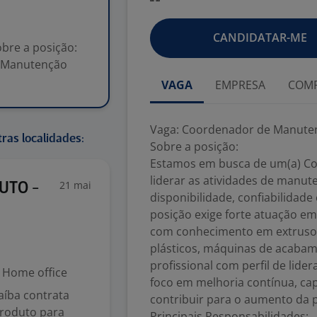
CANDIDATAR-ME
bre a posição:
e Manutenção
VAGA
EMPRESA
COMP
Vaga: Coordenador de Manuten
ras localidades:
Sobre a posição:
Estamos em busca de um(a) Co
liderar as atividades de manute
21 mai
UTO -
disponibilidade, confiabilidade
posição exige forte atuação em
com conhecimento em extruso
plásticos, máquinas de acabam
profissional com perfil de lider
Home office
foco em melhoria contínua, ca
aíba contrata
contribuir para o aumento da p
Produto para
Principais Responsabilidades: