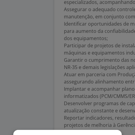
especializados, acompanhando
Assegurar o adequado controle
manutenção, em conjunto com 
Identificar oportunidades de 
para aumento da confiabilidade,
dos equipamentos;
Participar de projetos de insta
máquinas e equipamentos indus
Garantir o cumprimento das no
NR-35 e demais legislações apli
Atuar em parceria com Produçã
assegurando alinhamento entre
Implantar e acompanhar plano
informatizados (PCM/CMMS/ER
Desenvolver programas de cap
atualização constante e desenv
Reportar indicadores, resulta
projetos de melhoria à Gerência
Requisitos: