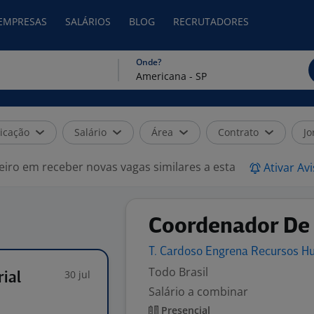
 EMPRESAS
SALÁRIOS
BLOG
RECRUTADORES
Onde?
icação
Salário
Área
Contrato
Jo
eiro em receber novas vagas similares a esta
Ativar Av
Coordenador De 
T. Cardoso Engrena Recursos
H
Todo Brasil
30 jul
ial
Salário a combinar
Presencial