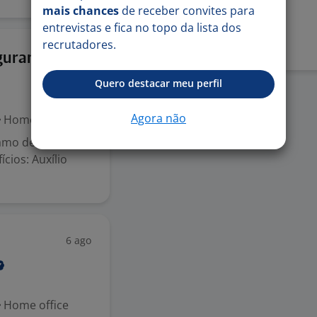
mais chances
de receber convites para
Denunciar vaga
entrevistas e fica no topo da lista dos
recrutadores.
Ontem
egurança
Quero destacar meu perfil
Agora não
Home office
Ramo de Atuação:
cios: Auxílio
6 ago
Home office