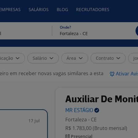
 EMPRESAS
SALÁRIOS
BLOG
RECRUTADORES
Onde?
icação
Salário
Área
Contrato
Jo
eiro em receber novas vagas similares a esta
Ativar Av
Auxiliar De Mon
MR
ESTÁGIO
Fortaleza - CE
17 jul
R$ 1.783,00 (Bruto mensal)
Presencial