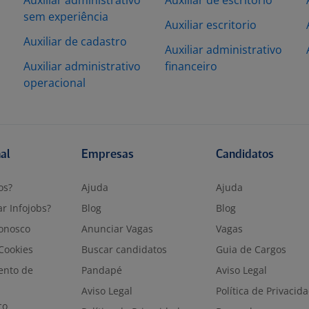
Auxiliar administrativo
Auxiliar de escritorio
sem experiência
Auxiliar escritorio
Auxiliar de cadastro
Auxiliar administrativo
Auxiliar administrativo
financeiro
operacional
nal
Empresas
Candidatos
os?
Ajuda
Ajuda
r Infojobs?
Blog
Blog
onosco
Anunciar Vagas
Vagas
 Cookies
Buscar candidatos
Guia de Cargos
ento de
Pandapé
Aviso Legal
Aviso Legal
Política de Privacid
co