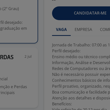
 (2º Grau)
CANDIDATAR-ME
fil desejado:
o graduação em
VAGA
EMPRESA
COMP
Jornada de Trabalho: 07:00 as 
Perfil desejado:
2 jul
Ensino médio ou técnico comp
ERDAS
Informação, Análise e Desenvo
Redes de Computadores ou áre
Não é necessário possuir exper
cial
Conhecimentos básicos de info
Perfil proativo, organizado, r
enção e Perdas
Boa comunicação e facilidade 
incipais
Atenção aos detalhes e dispos
Benefícios:
Vale-refeição de 20,12 por dia.