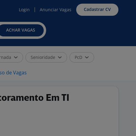
Cadastrar CV
Login
Anunciar Vagas
ACHAR VAGAS
rnada
Senioridade
PcD
iso de Vagas
itoramento Em TI