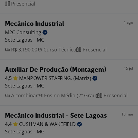
Presencial
4 ago
Mecânico Industrial
M2C
Consulting
Sete Lagoas - MG
R$ 3.190,00
Curso Técnico
Presencial
15 jul
Auxiliar De Produção (Montagem)
4,5
MANPOWER STAFFING.
(Matriz)
Sete Lagoas - MG
A combinar
Ensino Médio (2º Grau)
Presencial
18 mai
Mecânico Industrial - Sete Lagoas
4,4
CUSHMAN &
WAKEFIELD
Sete Lagoas - MG