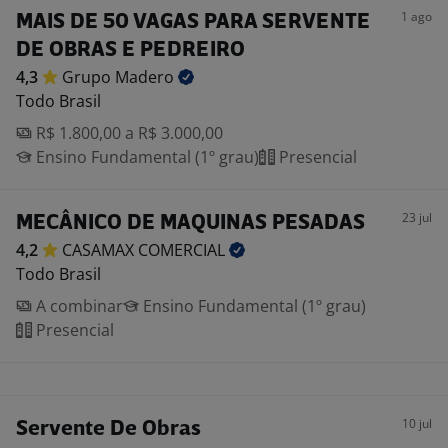
1 ago
MAIS DE 50 VAGAS PARA SERVENTE
DE OBRAS E PEDREIRO
4,3
Grupo
Madero
Todo Brasil
R$ 1.800,00 a R$ 3.000,00
Ensino Fundamental (1º grau)
Presencial
23 jul
MECÂNICO DE MAQUINAS PESADAS
4,2
CASAMAX
COMERCIAL
Todo Brasil
A combinar
Ensino Fundamental (1º grau)
Presencial
10 jul
Servente De Obras