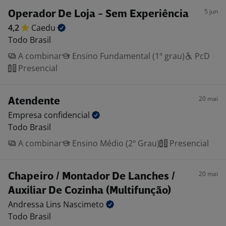
5 jun
Operador De Loja - Sem Experiência
4,2
Caedu
Todo Brasil
A combinar
Ensino Fundamental (1º grau)
PcD
Presencial
20 mai
Atendente
Empresa
confidencial
Todo Brasil
A combinar
Ensino Médio (2º Grau)
Presencial
20 mai
Chapeiro / Montador De Lanches /
Auxiliar De Cozinha (Multifunção)
Andressa Lins
Nascimeto
Todo Brasil