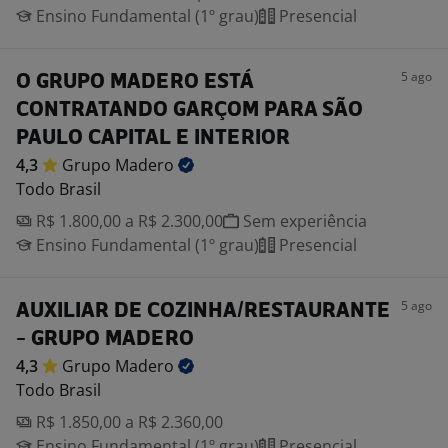
Ensino Fundamental (1º grau)
Presencial
5 ago
O GRUPO MADERO ESTÁ
CONTRATANDO GARÇOM PARA SÃO
PAULO CAPITAL E INTERIOR
4,3
Grupo
Madero
Todo Brasil
R$ 1.800,00 a R$ 2.300,00
Sem experiência
Ensino Fundamental (1º grau)
Presencial
5 ago
AUXILIAR DE COZINHA/RESTAURANTE
- GRUPO MADERO
4,3
Grupo
Madero
Todo Brasil
R$ 1.850,00 a R$ 2.360,00
Ensino Fundamental (1º grau)
Presencial