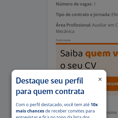
Número de vagas:
1
Tipo de contrato e Jornada:
Efe
Área Profissional:
Auxiliar em 
Mecânica
Destaque seu perfil
para quem contrata
Exigências
Com o perfil destacado, você tem até
10x
mais chances
de receber convites para
Escolaridade Mínima: Ensino
entrevistas e fica no topo da lista dos