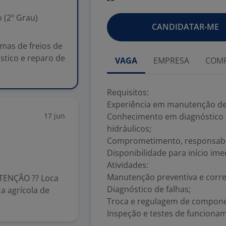
 (2º Grau)
CANDIDATAR-ME
mas de freios de
tico e reparo de
VAGA
EMPRESA
COMP
Requisitos:
Experiência em manutenção de 
17 jun
Conhecimento em diagnóstico
hidráulicos;
Comprometimento, responsabil
Disponibilidade para início ime
Atividades:
Manutenção preventiva e corret
ENÇÃO ?? Loca
Diagnóstico de falhas;
a agrícola de
Troca e regulagem de compone
Inspeção e testes de funciona