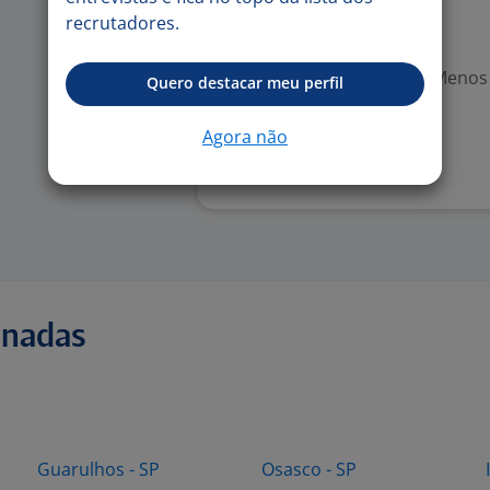
recrutadores.
Valorizado
Experiência desejada: Menos
Quero destacar meu perfil
Denunciar vaga
Agora não
onadas
Guarulhos - SP
Osasco - SP