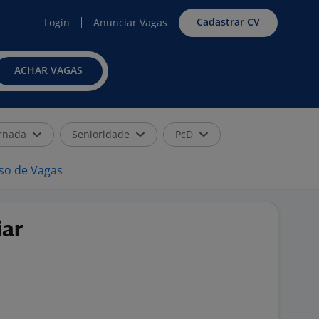
Cadastrar CV
Login
Anunciar Vagas
ACHAR VAGAS
rnada
Senioridade
PcD
iso de Vagas
iar