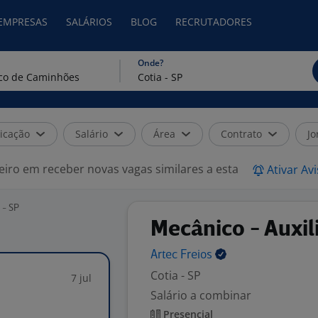
 EMPRESAS
SALÁRIOS
BLOG
RECRUTADORES
Onde?
icação
Salário
Área
Contrato
Jo
eiro em receber novas vagas similares a esta
Ativar Av
 - SP
Mecânico - Auxil
Artec
Freios
Cotia - SP
7 jul
Salário a combinar
Presencial