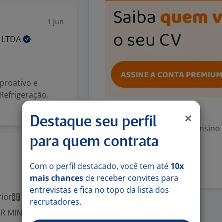
1 jun
A
LTDA
proativo e
Refrigeração.
Exigências
Destaque seu perfil
Escolaridade Mínima: Ensino
para quem contrata
31 jul
Denunciar vaga
Com o perfil destacado, você tem até
10x
mais chances
de receber convites para
entrevistas e fica no topo da lista dos
ior
Presencial
recrutadores.
AIR MINAS está em