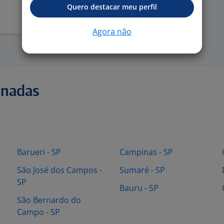
Quero destacar meu perfil
Agora não
onadas
Barueri - SP
Campinas - SP
São José dos Campos -
Sumaré - SP
SP
Bauru - SP
São Bernardo do
Campo - SP