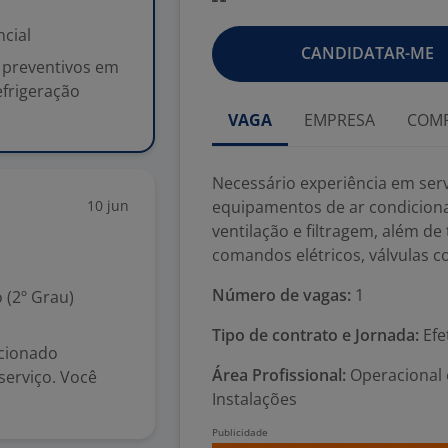
cial
CANDIDATAR-ME
e preventivos em
efrigeração
VAGA
EMPRESA
COMP
Necessário experiência em serv
10 jun
equipamentos de ar condicionad
ventilação e filtragem, além de
comandos elétricos, válvulas c
Número de vagas:
1
 (2º Grau)
Tipo de contrato e Jornada:
Efe
cionado
Área Profissional:
Operacional 
serviço. Você
Instalações