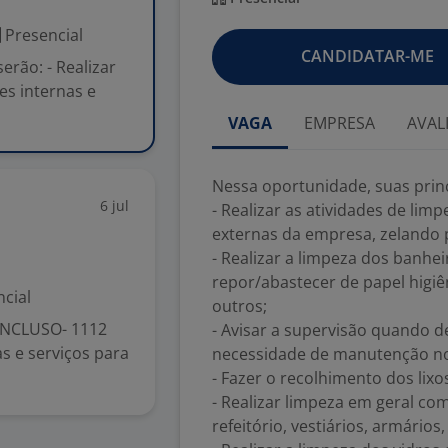
Presencial
CANDIDATAR-ME
erão: - Realizar
es internas e
VAGA
EMPRESA
AVAL
Nessa oportunidade, suas princ
6 jul
- Realizar as atividades de lim
externas da empresa, zelando 
- Realizar a limpeza dos banh
repor/abastecer de papel higiê
cial
outros;
INCLUSO- 1112
- Avisar a supervisão quando 
s e serviços para
necessidade de manutenção no
- Fazer o recolhimento dos lixo
- Realizar limpeza em geral com
refeitório, vestiários, armários