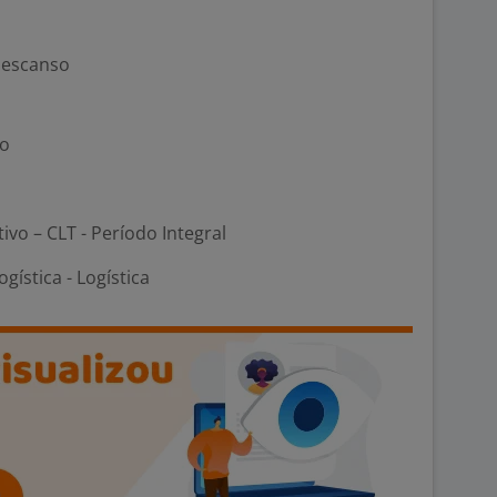
 descanso
io
tivo – CLT - Período Integral
gística - Logística