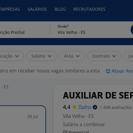
 EMPRESAS
SALÁRIOS
BLOG
RECRUTADORES
Onde?
icação
Salário
Área
Contrato
Jo
eiro em receber novas vagas similares a esta
Ativar Av
 - ES
AUXILIAR DE SE
4,4
1.498 avaliações
Dufrio
Vila Velha - ES
28 jul
Salário a combinar
Presencial