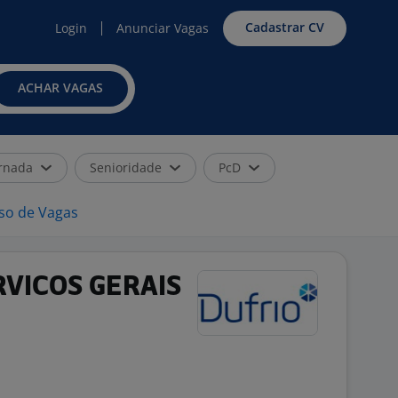
Cadastrar CV
Login
Anunciar Vagas
ACHAR VAGAS
rnada
Senioridade
PcD
iso de Vagas
RVICOS GERAIS