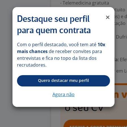
- Telemedicina gratuita
- Restaurante no local gratuito
- Sala de convivência (jogos) e
Destaque seu perfil
- Vale Refeição ou Alimentação
para quem contrata
- Vale transporte
- Descontos em produtos Dufr
Com o perfil destacado, você tem até
10x
Número de vagas:
1
mais chances
de receber convites para
entrevistas e fica no topo da lista dos
Tipo de contrato e Jornada:
Efe
recrutadores.
Área Profissional:
Auxiliar em Lo
Quero destacar meu perfil
Agora não