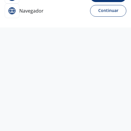
Navegador
Continuar
Para Candidatos
Acesse o site de empregos líder e se candidate a
vagas adequadas ao seu perfil de forma fácil e
rápida.