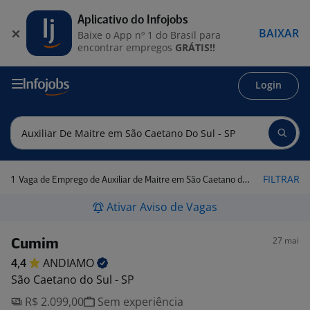
Aplicativo do Infojobs
BAIXAR
Baixe o App nº 1 do Brasil para
encontrar empregos
GRÁTIS!!
Login
1
FILTRAR
Vaga de Emprego de Auxiliar de Maitre em São Caetano do Sul - SP
Ativar Aviso de Vagas
27 mai
Cumim
4,4
ANDIAMO
São Caetano do Sul - SP
R$ 2.099,00
Sem experiência