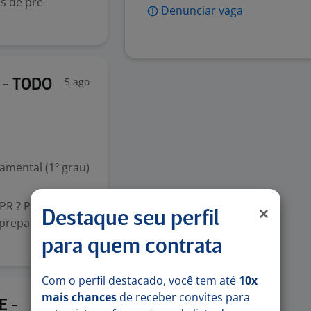
os de pré-
Denunciar vaga
5 ago
 - TODO
mental (1º grau)
PR ? Principais
Destaque seu perfil
 preparo,
para quem contrata
Com o perfil destacado, você tem até
10x
mais chances
de receber convites para
5 ago
E -