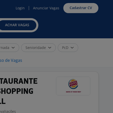
Cadastrar CV
Login
Anunciar Vagas
ACHAR VAGAS
rnada
Senioridade
PcD
iso de Vagas
STAURANTE
SHOPPING
LL
avaliações