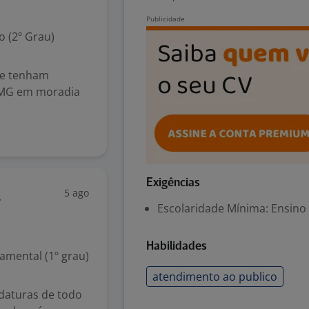
 (2º Grau)
ue tenham
e/MG em moradia
Exigências
5 ago
l
Escolaridade Mínima: Ensino
Habilidades
mental (1º grau)
atendimento ao publico
idaturas de todo