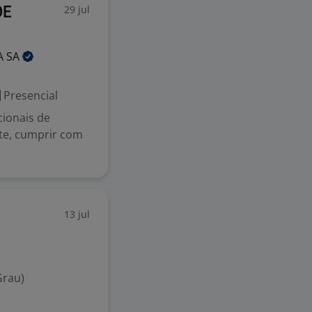
29 jul
DE
A
SA
Presencial
ionais de
te, cumprir com
13 jul
Grau)