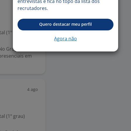
entrevistas e fica no topo da lista dos
recrutadores.
Quero destacar meu perfil
l (1º grau)
Agora não
 No Grupo
presenciais em
4 ago
l (1º grau)