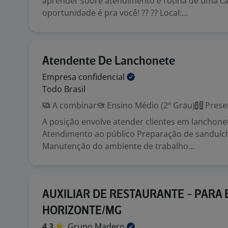
aprender sobre atendimento e rotina de uma caf
oportunidade é pra você! ?? ?? Local:...
Atendente De Lanchonete
Empresa
confidencial
Todo Brasil
A combinar
Ensino Médio (2º Grau)
Prese
A posição envolve atender clientes em lanchone
Atendimento ao público Preparação de sanduíc
Manutenção do ambiente de trabalho...
AUXILIAR DE RESTAURANTE - PARA 
HORIZONTE/MG
4,3
Grupo
Madero