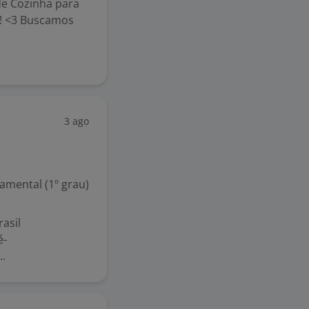
de Cozinha para
o! <3 Buscamos
3 ago
mental (1º grau)
asil
é-
..