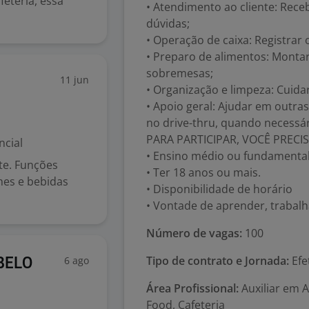
eteria, essa
• Atendimento ao cliente: Receb
dúvidas;
• Operação de caixa: Registrar
• Preparo de alimentos: Montar 
sobremesas;
11 jun
• Organização e limpeza: Cuida
• Apoio geral: Ajudar em outra
no drive-thru, quando necessár
PARA PARTICIPAR, VOCÊ PRECIS
ncial
• Ensino médio ou fundamenta
te. Funções
• Ter 18 anos ou mais.
hes e bebidas
• Disponibilidade de horário
• Vontade de aprender, trabalh
Número de vagas:
100
Tipo de contrato e Jornada:
Efe
6 ago
BELO
Área Profissional:
Auxiliar em 
Food, Cafeteria