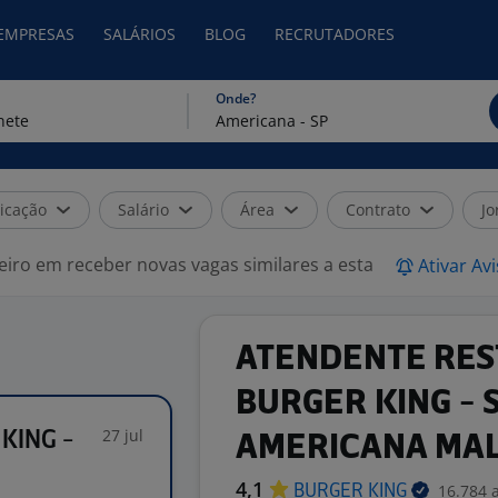
 EMPRESAS
SALÁRIOS
BLOG
RECRUTADORES
Onde?
icação
Salário
Área
Contrato
Jo
eiro em receber novas vagas similares a esta
Ativar Av
ATENDENTE RE
BURGER KING - 
27 jul
KING -
AMERICANA MA
4,1
16.784 
BURGER
KING