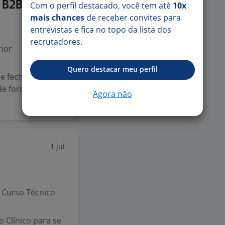
14 jul
s B2B)
Com o perfil destacado, você tem até
10x
mais chances
de receber convites para
entrevistas e fica no topo da lista dos
recrutadores.
ior
Quero destacar meu perfil
 e fechamento de
de forma
Agora não
1 jul
Curso Técnico
 Clínico para se