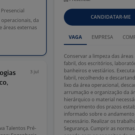
Presencial
CANDIDATAR-ME
 operacionais, da
 e áreas externas
VAGA
EMPRESA
COMP
Conservar a limpeza das áreas 
fabril, dos escritórios, labora
banheiros e vestiários. Executa
3 jul
ogias
fabril, recolhendo e descartand
co,
lixo da área operacional, desc
arrumação e organização da áre
hierárquico o material necessá
cumprimento dos prazos estabe
informado sobre o andamento d
necessário. Realizar os traba
va Talentos Pré-
Segurança. Cumprir as normas