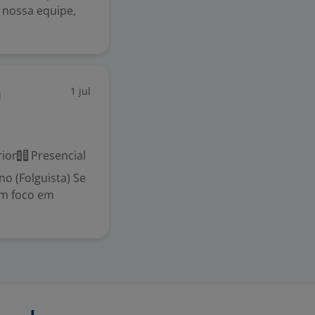
 nossa equipe,
1 jul
a
ior
Presencial
no (Folguista) Se
om foco em