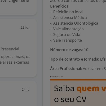
rsos: Engenharia
acordo com os conceitos de qu
Benefícios:
-. Refeição no local
-. Assistencia Médica
-. Assistencia Odontológica
22 jun
-. Vale alimentação
-. Seguro de Vida
-. Vale Transporte
Presencial
Número de vagas:
10
 operacionais, da
Tipo de contrato e Jornada:
Efe
 e áreas externas
Área Profissional:
Auxiliar em S
24 jul