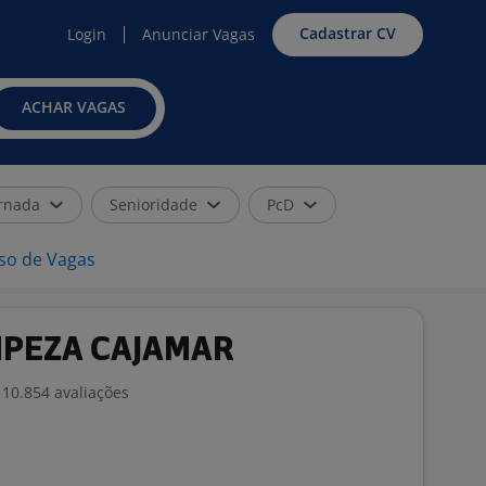
Cadastrar CV
Login
Anunciar Vagas
ACHAR VAGAS
rnada
Senioridade
PcD
iso de Vagas
MPEZA CAJAMAR
10.854 avaliações