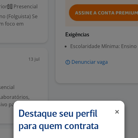
ior
Presencial
no (Folguista) Se
om foco em
Exigências
Escolaridade Mínima: Ensino
13 jul
Denunciar vaga
encial
Laboratórios,
ivo para Pessoas
Destaque seu perfil
para quem contrata