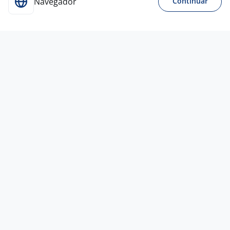
Navegador
Continuar
Para Candidatos
Acesse o site de empregos líder e se candidate a
vagas adequadas ao seu perfil de forma fácil e
rápida.