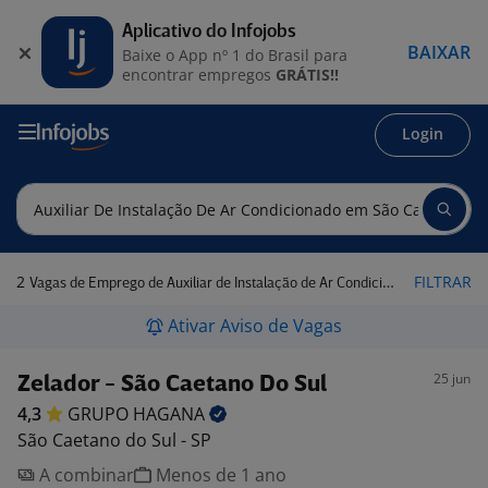
Aplicativo do Infojobs
BAIXAR
Baixe o App nº 1 do Brasil para
encontrar empregos
GRÁTIS!!
Login
2
FILTRAR
Vagas de Emprego de Auxiliar de Instalação de Ar Condicionado em São Caetano do Sul - SP
Ativar Aviso de Vagas
25 jun
Zelador - São Caetano Do Sul
4,3
GRUPO
HAGANA
São Caetano do Sul - SP
A combinar
Menos de 1 ano