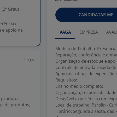
 (2º Grau)
CANDIDATAR-ME
erência e
 e apoio na
VAGA
EMPRESA
AVAL
Modelo de Trabalho: Presencia
Separação, conferência e emb
5 ago
Organização de estoque e apoio
Controle de entrada e saída de
Apoio às rotinas de expedição e
Requisitos:
Ensino médio completo;
Organização, responsabilidade 
e produtos;
Desejável experiência com expe
ga de produtos;
Local de trabalho: Parolin - Curi
Horário: Segunda a sexta, das 