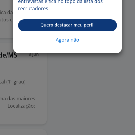
entrevistas e fica no topo da lista dos
recrutadores.
ica das cargas
utos e efetuando
Quero destacar meu perfil
Agora não
8 jun
nde/MS
l (1º grau)
uma das maiores
l! Localização: