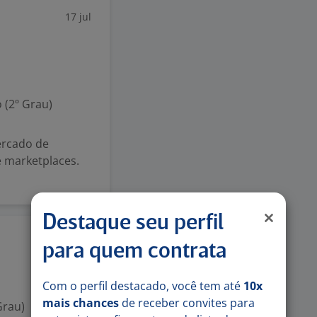
17 jul
 (2º Grau)
rcado de
 e marketplaces.
Destaque seu perfil
23 jun
para quem contrata
Com o perfil destacado, você tem até
10x
mais chances
de receber convites para
Grau)