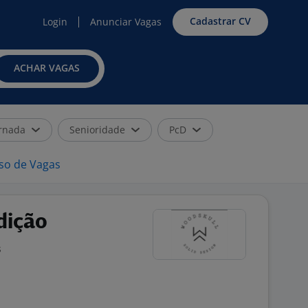
Cadastrar CV
Login
Anunciar Vagas
ACHAR VAGAS
rnada
Senioridade
PcD
iso de Vagas
dição
s