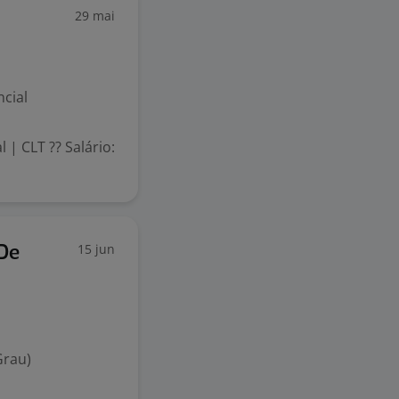
29 mai
cial
 | CLT ?? Salário:
15 jun
 De
Grau)