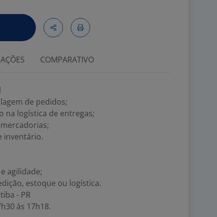
IAÇÕES
COMPARATIVO
l
alagem de pedidos;
 na logística de entregas;
 mercadorias;
 inventário.
e agilidade;
dição, estoque ou logística.
tiba - PR
7h30 às 17h18.