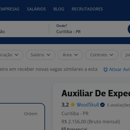
 EMPRESAS
SALÁRIOS
BLOG
RECRUTADORES
Onde?
icação
Salário
Área
Contrato
Jo
eiro em receber novas vagas similares a esta
Ativar Av
Auxiliar De Expe
3,2
5 avaliaçõe
WoodSkull
Curitiba - PR
Ontem
R$ 2.156,00 (Bruto mensal)
Presencial