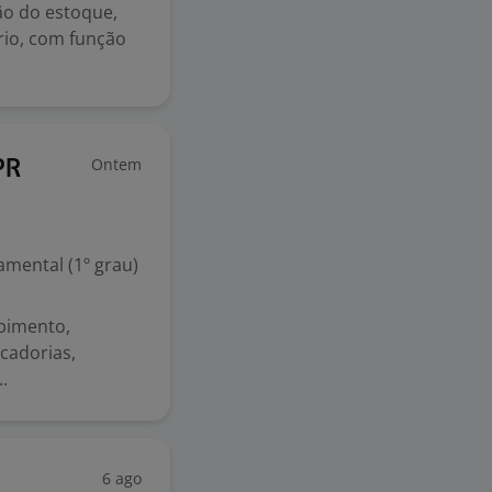
ão do estoque,
rio, com função
Ontem
PR
mental (1º grau)
ebimento,
cadorias,
.
6 ago