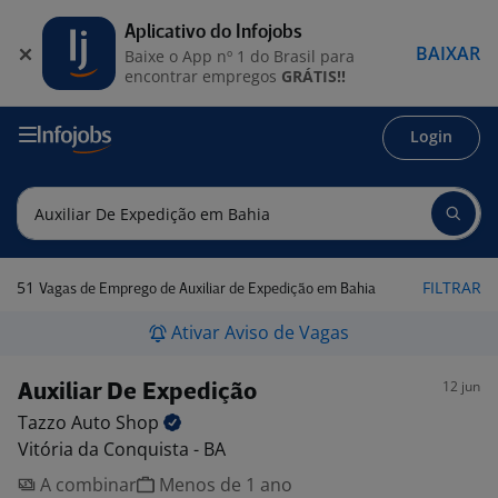
Aplicativo do Infojobs
BAIXAR
Baixe o App nº 1 do Brasil para
encontrar empregos
GRÁTIS!!
Login
51
FILTRAR
Vagas de Emprego de Auxiliar de Expedição em Bahia
Ativar Aviso de Vagas
12 jun
Auxiliar De Expedição
Tazzo Auto
Shop
Vitória da Conquista - BA
A combinar
Menos de 1 ano