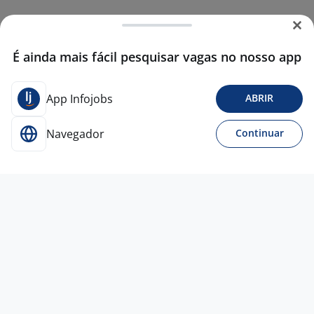
É ainda mais fácil pesquisar vagas no nosso app
App Infojobs
ABRIR
Navegador
Continuar
13 jul
Auxiliar De Logística - SIMÕES FILHO
4,2
ADILIS
Simões Filho - BA