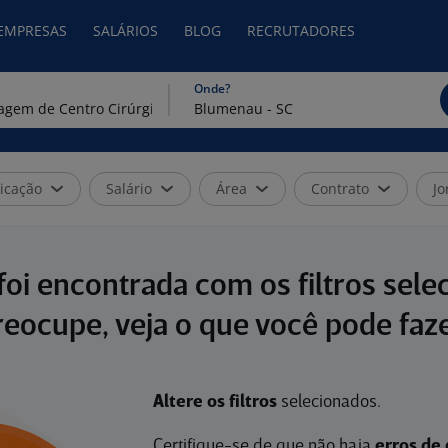
 EMPRESAS
SALÁRIOS
BLOG
RECRUTADORES
Onde?
icação
Salário
Área
Contrato
Jo
oi encontrada com os filtros sele
reocupe, veja o que você pode faze
Altere os filtros
selecionados.
Certifique-se de que não haja
erros de 