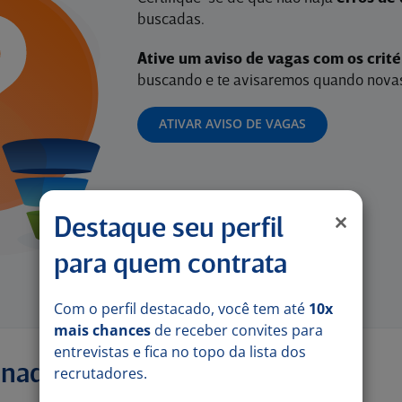
buscadas.
Ative um aviso de vagas com os crit
buscando e te avisaremos quando novas
ATIVAR AVISO DE VAGAS
Destaque seu perfil
para quem contrata
Com o perfil destacado, você tem até
10x
mais chances
de receber convites para
entrevistas e fica no topo da lista dos
onadas
recrutadores.