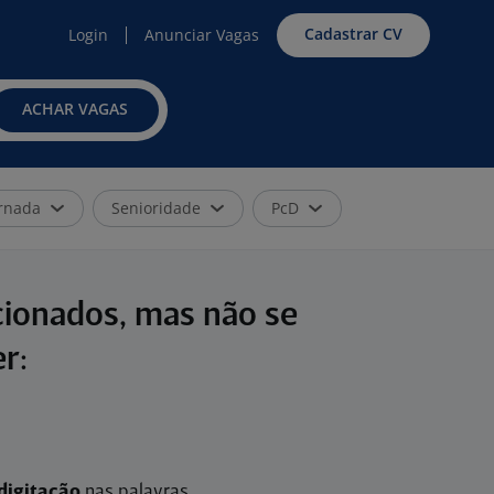
Cadastrar CV
Login
Anunciar Vagas
ACHAR VAGAS
rnada
Senioridade
PcD
cionados, mas não se
r:
digitação
nas palavras