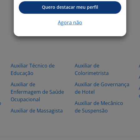
Quero destacar meu perfil
Agora não
Auxiliar Técnico de
Auxiliar de
Educação
Colorimetrista
Auxiliar de
Auxiliar de Governança
Enfermagem de Saúde
de Hotel
Ocupacional
o
Auxiliar de Mecânico
Auxiliar de Massagista
de Suspensão