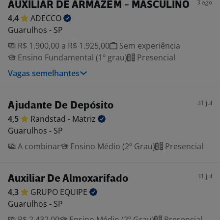
3 ago
AUXILIAR DE ARMAZÉM - MASCULINO
4,4
ADECCO
Guarulhos - SP
R$ 1.900,00 a R$ 1.925,00
Sem experiência
Ensino Fundamental (1º grau)
Presencial
Vagas semelhantes
31 jul
Ajudante De Depósito
4,5
Randstad -
Matriz
Guarulhos - SP
A combinar
Ensino Médio (2º Grau)
Presencial
31 jul
Auxiliar De Almoxarifado
4,3
GRUPO
EQUIPE
Guarulhos - SP
R$ 2.432,00
Ensino Médio (2º Grau)
Presencial