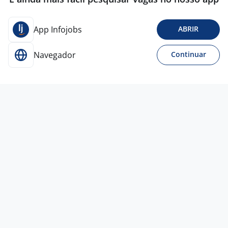
App Infojobs
ABRIR
Navegador
Continuar
17 jul
AUXILIAR DE ALMOXARIFADO -
GUARULHOS
4,8
MAIORH
Guarulhos - SP
R$ 1.950,00
Entre 1 e 3 anos
Ensino Médio (2º Grau)
Presencial