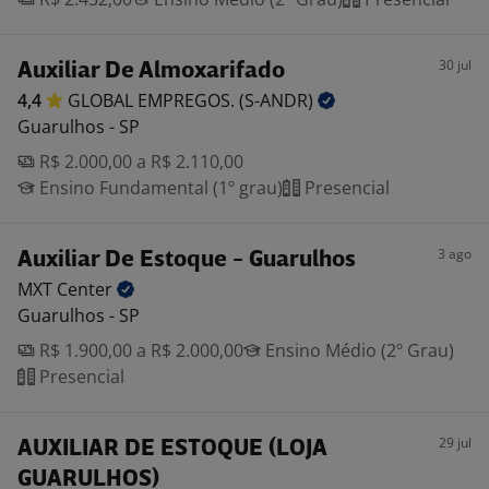
30 jul
Auxiliar De Almoxarifado
4,4
GLOBAL EMPREGOS.
(S-ANDR)
Guarulhos - SP
R$ 2.000,00 a R$ 2.110,00
Ensino Fundamental (1º grau)
Presencial
3 ago
Auxiliar De Estoque - Guarulhos
MXT
Center
Guarulhos - SP
R$ 1.900,00 a R$ 2.000,00
Ensino Médio (2º Grau)
Presencial
29 jul
AUXILIAR DE ESTOQUE (LOJA
GUARULHOS)