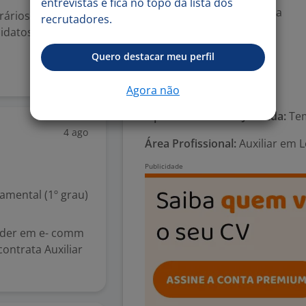
entrevistas e fica no topo da lista dos
-. Alimentação na empresa
rários. Estamos
recrutadores.
-. Transporte Fretado
idatos.
-. Seguro de vida
Quero destacar meu perfil
-. VA
Número de vagas:
100
Agora não
Tipo de contrato e Jornada:
Tem
4 ago
Área Profissional:
Auxiliar em Lo
mental (1º grau)
líder em e- comm
contrata Auxiliar