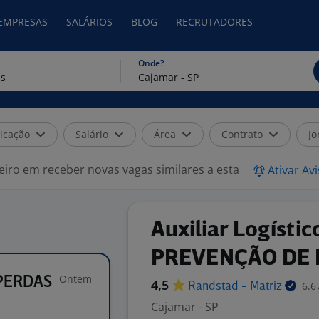
 EMPRESAS
SALÁRIOS
BLOG
RECRUTADORES
Onde?
icação
Salário
Área
Contrato
Jo
eiro em receber novas vagas similares a esta
Ativar Av
Auxiliar Logístic
PREVENÇÃO DE
Ontem
 PERDAS
4,5
6.6
Randstad -
Matriz
Cajamar - SP