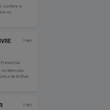
, conferir e
com os
3 ago
IVRE
Presencial
O, no Mercado
única de brilhar
3 ago
AR