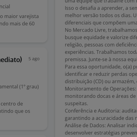
uma equipe que trabalhe com 
ncial
Isso o desafia a aprender, a s
melhor versão todos os dias. U
 maior varejista
diferenciais que compõem uma 
endo mais de 60
No Mercado Livre, trabalhamos
busque equidade e valorize dif
religião, pessoas com deficiênc
experiências. Trabalhamos tod
5 ago
premissa. Junte-se à nossa equ
mediato)
Para essa oportunidade, o(a) p
identificar e reduzir perdas op
distribuição (CD) ou armazém, 
mental (1º grau)
Monitoramento de Operações: r
monitorando docas e áreas de
suspeitas.
 centro de
Conferência e Auditoria: audit
antindo que os
garantindo a acuracidade das no
Análise de Dados: Analisar indi
desenvolver estratégias preven