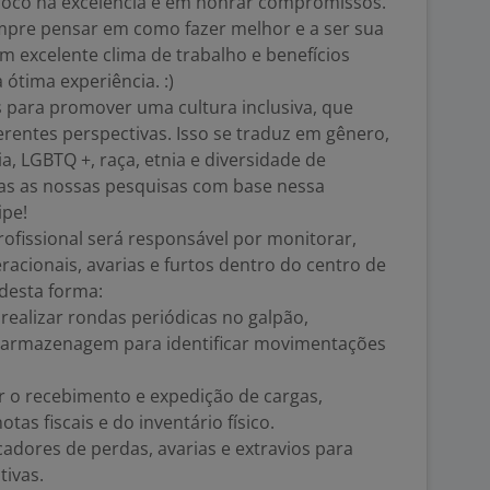
foco na excelência e em honrar compromissos.
empre pensar em como fazer melhor e a ser sua
m excelente clima de trabalho e benefícios
ótima experiência. :)
 para promover uma cultura inclusiva, que
erentes perspectivas. Isso se traduz em gênero,
ia, LGBTQ +, raça, etnia e diversidade de
as as nossas pesquisas com base nessa
ipe!
rofissional será responsável por monitorar,
eracionais, avarias e furtos dentro do centro de
desta forma:
ealizar rondas periódicas no galpão,
 armazenagem para identificar movimentações
ar o recebimento e expedição de cargas,
tas fiscais e do inventário físico.
cadores de perdas, avarias e extravios para
tivas.