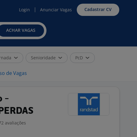
Cadastrar CV
Login
Anunciar Vagas
ACHAR VAGAS
rnada
Senioridade
PcD
iso de Vagas
o -
 PERDAS
72 avaliações