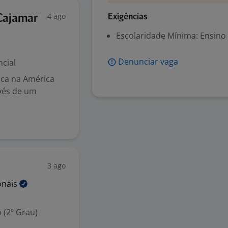
4 ago
Cajamar
Exigências
Escolaridade Mínima: Ensino
Denunciar vaga
cial
tica na América
avés de um
3 ago
onais
 (2º Grau)