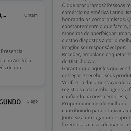
O que procuramos? Pessoas mo
comércio na América Latina. Iss
Ontem
 -
honrando os compromissos. Qu
constantemente o que fazem, 
maneiras de aperfeiçoar uma t
e estão dispostos a dar o melho
Imagine ser responsável por:
Presencial
Receber, embalar e etiquetar 
tica na América
de Distribuição;
avés de um
Garantir que aqueles que ve
entregar e receber seus produt
Verificar a documentação de c
registros e das embalagens, a 
confiando na nossa empresa;
5 ago
EGUNDO
Propor maneiras de melhorar a
contribuindo para otimizar a e
Junte-se a um lugar onde apre
fazemos as coisas de maneira s