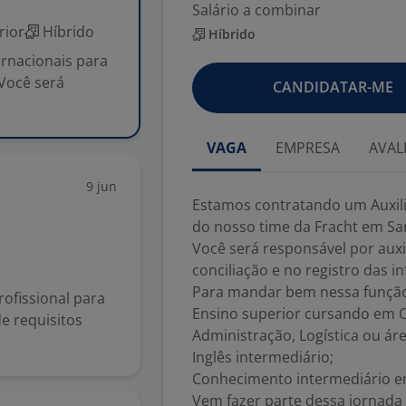
Salário a combinar
rior
Híbrido
Híbrido
rnacionais para
 Você será
CANDIDATAR-ME
VAGA
EMPRESA
AVAL
9 jun
Estamos contratando um Auxilia
do nosso time da Fracht em Sa
Você será responsável por auxi
conciliação e no registro das 
Para mandar bem nessa função,
fissional para
Ensino superior cursando em Ci
e requisitos
Administração, Logística ou áre
Inglês intermediário;
Conhecimento intermediário e
Vem fazer parte dessa jornada 