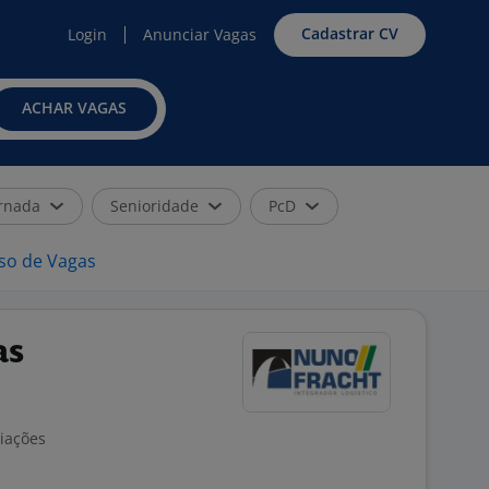
Cadastrar CV
Login
Anunciar Vagas
ACHAR VAGAS
rnada
Senioridade
PcD
iso de Vagas
as
liações