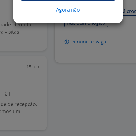
Agora não
Inglês Intermediário
Micros
Raciocínio lógico
idade: Remota
a visitas
Denunciar vaga
15 jun
ncial
ade de recepção,
Somos um