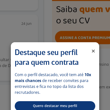
24 jun
Destaque seu perfil
Exigências
ultar CE
para quem contrata
Escolaridade Mínima: Ensino
o de DUIMP e
Com o perfil destacado, você tem até
10x
Valorizado
mais chances
de receber convites para
entrevistas e fica no topo da lista dos
Experiência desejada: Sem e
recrutadores.
8 jul
Inglês (Intermediário)
Quero destacar meu perfil
Habilidades