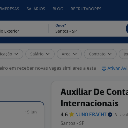
 EMPRESAS
SALÁRIOS
BLOG
RECRUTADORES
Onde?
icação
Salário
Área
Contrato
Jo
eiro em receber novas vagas similares a esta
Ativar Av
P
Auxiliar De Cont
Internacionais
15 jun
4,6
31 ava
NUNO
FRACHT
Santos - SP