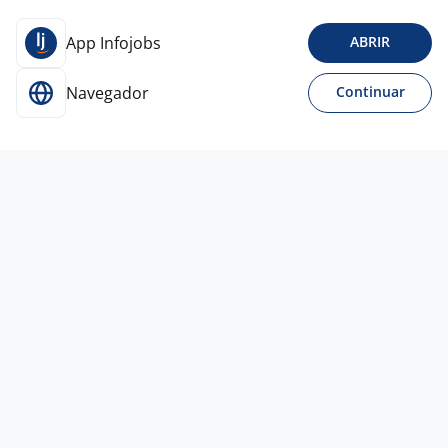
App Infojobs
ABRIR
Navegador
Continuar
Para Candidatos
Acesse o site de empregos líder e se candidate a
vagas adequadas ao seu perfil de forma fácil e
rápida.