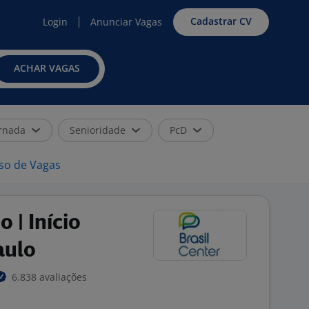
Cadastrar CV
Login
Anunciar Vagas
ACHAR VAGAS
rnada
Senioridade
PcD
iso de Vagas
 | Início
aulo
6.838 avaliações