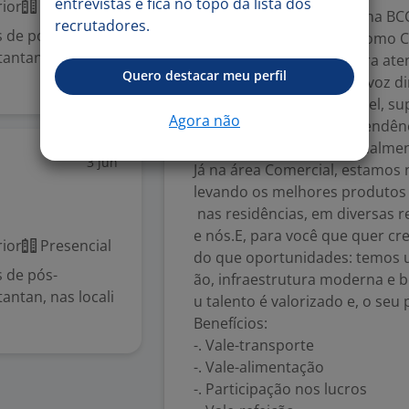
entrevistas e fica no topo da lista dos
ior
Presencial
e, é o foco principal aqui na BC
recrutadores.
s de pós-
Nós atuamos em áreas como Cal
antan, nas locali
om times preparados para ate
Quero destacar meu perfil
Contact Center, somos a voz d
res como Ouvidoria, Anatel, su
Agora não
vel pelo tratamento de pendênc
ncia e uma experiência realment
3 jun
Já na área Comercial, estamos 
levando os melhores produtos 
nas residências, em diversas r
e nós.E, para você que quer c
ior
Presencial
do que oportunidades: temos u
s de pós-
ão, infraestrutura moderna e be
antan, nas locali
u talento é valorizado e, o seu
Benefícios:
-. Vale-transporte
-. Vale-alimentação
-. Participação nos lucros