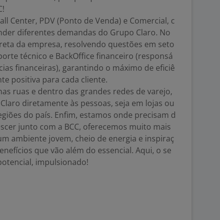
C!
l Center, PDV (Ponto de Venda) e Comercial, c
nder diferentes demandas do Grupo Claro. No
ireta da empresa, resolvendo questões em seto
porte técnico e BackOffice financeiro (responsá
ias financeiras), garantindo o máximo de eficiê
e positiva para cada cliente.
nas ruas e dentro das grandes redes de varejo,
Claro diretamente às pessoas, seja em lojas ou
egiões do país. Enfim, estamos onde precisam d
rescer junto com a BCC, oferecemos muito mais
m ambiente jovem, cheio de energia e inspiraç
nefícios que vão além do essencial. Aqui, o se
 potencial, impulsionado!