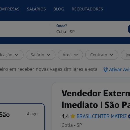
 EMPRESAS
SALÁRIOS
BLOG
RECRUTADORES
Onde?
icação
Salário
Área
Contrato
Jo
eiro em receber novas vagas similares a esta
Ativar Av
Vendedor Externo
Imediato | São P
4 ago
 São
4,4
BRASILCENTER
MATRIZ
Cotia - SP