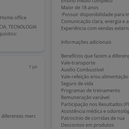
Ensino médio completo
Maior de 18 anos
·Possuir disponibilidade para 
Home office
Comunicação clara, energia e a
NCIA, TECNOLOGIA
Experiência com vendas externa
uisitos:
Informações adicionais
Benefícios que fazem a diferen
Vale-transporte
7 jul
Auxilio Combustível
Vale-refeição e/ou alimentação
Seguro de vida
Programas de treinamento
Remuneração variável
Participação nos Resultados (P
Assistência médica e odontoló
 diferentes merc
Patrocínio de corridas de rua
Descontos em produtos