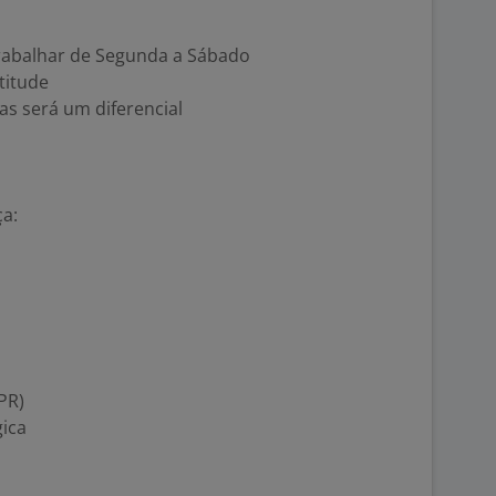
trabalhar de Segunda a Sábado
titude
s será um diferencial
ça:
PR)
gica