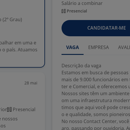
Salário a combinar
Presencial
 (2º Grau)
CANDIDATAR-ME
abalhar em uma e
VAGA
EMPRESA
AVAL
 o país. Atuamos
Descrição da vaga
Estamos em busca de pessoas 
mais de 9.000 funcionários em
28 mai
ter e Comercial, e oferecemos
Nossos sites têm um ambiente 
om uma infraestrutura moderna
timos que aqui você pode cres
ior
Presencial
o e qualidade, somos pioneiro
e nossos
No nosso Contact Center, você
sos
aro, passando por ouvidoria, An