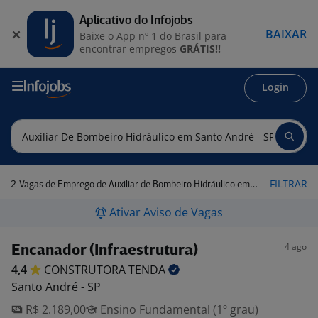
Aplicativo do Infojobs
BAIXAR
Baixe o App nº 1 do Brasil para
encontrar empregos
GRÁTIS!!
Login
2
FILTRAR
Vagas de Emprego de Auxiliar de Bombeiro Hidráulico em Santo André - SP
Ativar Aviso de Vagas
4 ago
Encanador (Infraestrutura)
4,4
CONSTRUTORA
TENDA
Santo André - SP
R$ 2.189,00
Ensino Fundamental (1º grau)