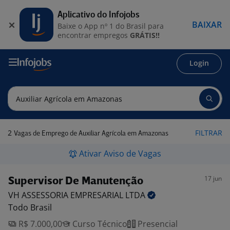
Aplicativo do Infojobs
BAIXAR
Baixe o App nº 1 do Brasil para
encontrar empregos
GRÁTIS!!
Login
2
FILTRAR
Vagas de Emprego de Auxiliar Agrícola em Amazonas
Ativar Aviso de Vagas
17 jun
Supervisor De Manutenção
VH ASSESSORIA EMPRESARIAL
LTDA
Todo Brasil
R$ 7.000,00
Curso Técnico
Presencial