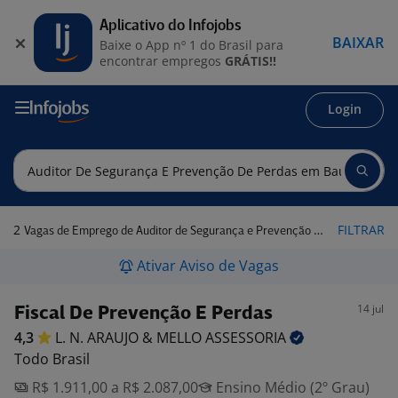
Aplicativo do Infojobs
BAIXAR
Baixe o App nº 1 do Brasil para
encontrar empregos
GRÁTIS!!
Login
2
FILTRAR
Vagas de Emprego de Auditor de Segurança e Prevenção de Perdas em Bauru - SP
Ativar Aviso de Vagas
14 jul
Fiscal De Prevenção E Perdas
4,3
L. N. ARAUJO & MELLO
ASSESSORIA
Todo Brasil
R$ 1.911,00 a R$ 2.087,00
Ensino Médio (2º Grau)