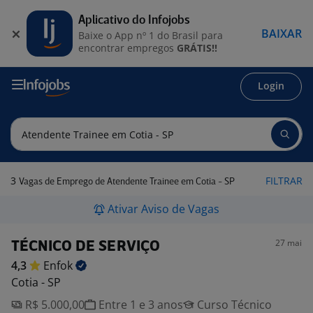
Aplicativo do Infojobs
BAIXAR
Baixe o App nº 1 do Brasil para
encontrar empregos
GRÁTIS!!
Login
3
FILTRAR
Vagas de Emprego de Atendente Trainee em Cotia - SP
Ativar Aviso de Vagas
27 mai
TÉCNICO DE SERVIÇO
4,3
Enfok
Cotia - SP
R$ 5.000,00
Entre 1 e 3 anos
Curso Técnico