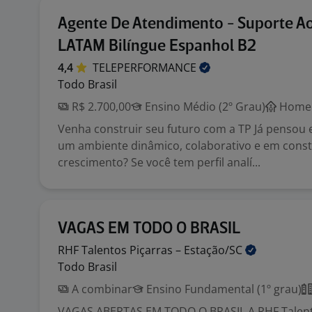
Agente De Atendimento - Suporte Ao
LATAM Bilíngue Espanhol B2
4,4
TELEPERFORMANCE
Todo Brasil
R$ 2.700,00
Ensino Médio (2º Grau)
Home 
Venha construir seu futuro com a TP Já pensou
um ambiente dinâmico, colaborativo e em cons
crescimento? Se você tem perfil analí...
VAGAS EM TODO O BRASIL
RHF Talentos Piçarras –
Estação/SC
Todo Brasil
A combinar
Ensino Fundamental (1º grau)
VAGAS ABERTAS EM TODO O BRASIL A RHF Talen