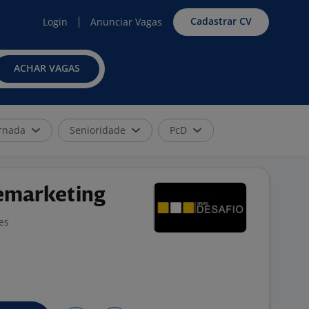
Cadastrar CV
Login
Anunciar Vagas
ACHAR VAGAS
rnada
Senioridade
PcD
emarketing
es