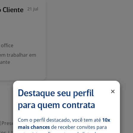
21 jul
 Cliente
office
 em trabalhar em
tante
Destaque seu perfil
17 jun
para quem contrata
Com o perfil destacado, você tem até
10x
Presencial
mais chances
de receber convites para
tos | Unidade