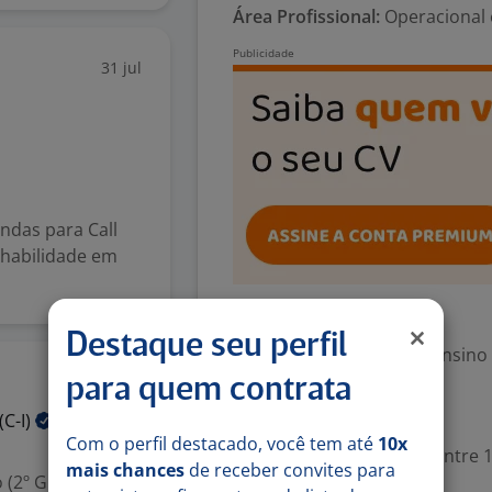
Área Profissional:
Operacional 
31 jul
ndas para Call
 habilidade em
Exigências
Destaque seu perfil
Escolaridade Mínima: Ensino
23 jul
para quem contrata
Valorizado
(C-I)
Com o perfil destacado, você tem até
10x
Experiência desejada: Entre 1
mais chances
de receber convites para
 (2º Grau)