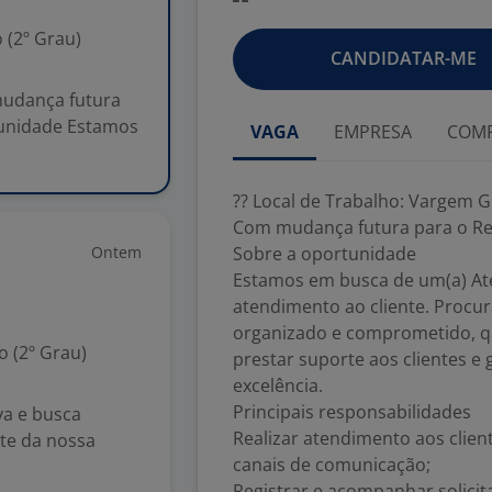
 (2º Grau)
CANDIDATAR-ME
mudança futura
tunidade Estamos
VAGA
EMPRESA
COMP
?? Local de Trabalho: Vargem G
Com mudança futura para o Re
Ontem
Sobre a oportunidade
Estamos em busca de um(a) Ate
atendimento ao cliente. Procu
organizado e comprometido, q
 (2º Grau)
prestar suporte aos clientes e
excelência.
Principais responsabilidades
va e busca
Realizar atendimento aos clien
te da nossa
canais de comunicação;
Registrar e acompanhar solicit