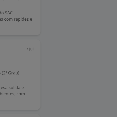
do SAC,
es com rapidez e
7 jul
 (2º Grau)
esa sólida e
bientes, com