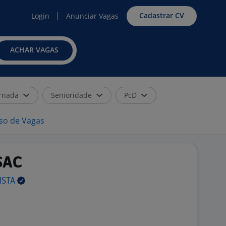
Cadastrar CV
Login
Anunciar Vagas
ACHAR VAGAS
rnada
Senioridade
PcD
iso de Vagas
SAC
ISTA