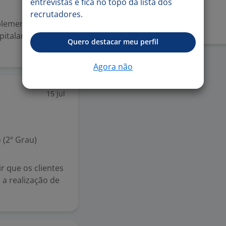
entrevistas e fica no topo da lista dos
Denunciar vaga
recrutadores.
plementar,
pitalar. Contrata
Quero destacar meu perfil
Agora não
15 jul
 (2º Grau)
r que os clientes
a realização de