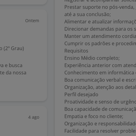
Prestar suporte no pós-vend
até a sua conclusão;
Ontem
Alimentar e atualizar informaç
Direcionar demandas para os s
Manter um atendimento cordial, 
Cumprir os padrões e procedim
 (2º Grau)
Requisitos
Ensino Médio completo;
va e busca
Experiência anterior com atend
te da nossa
Conhecimento em informática e 
Boa comunicação verbal e escri
Organização, atenção aos detal
Perfil desejado
Proatividade e senso de urgênc
Boa capacidade de comunicaçã
Empatia e foco no cliente;
4 ago
Organização e responsabilidad
Facilidade para resolver probl