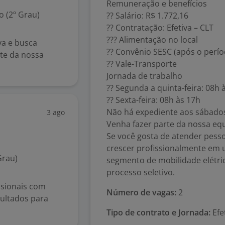
Remuneração e benefícios
 (2º Grau)
?? Salário: R$ 1.772,16
?? Contratação: Efetiva – CLT
??? Alimentação no local
va e busca
?? Convênio SESC (após o perío
te da nossa
?? Vale-Transporte
Jornada de trabalho
?? Segunda a quinta-feira: 08h 
?? Sexta-feira: 08h às 17h
Não há expediente aos sábados
3 ago
Venha fazer parte da nossa equ
Se você gosta de atender pesso
crescer profissionalmente em
Grau)
segmento de mobilidade elétric
processo seletivo.
ssionais com
Número de vagas:
2
sultados para
Tipo de contrato e Jornada:
Efe