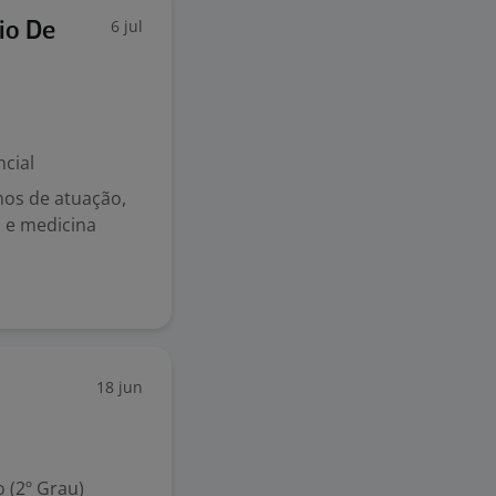
6 jul
io De
cial
nos de atuação,
 e medicina
18 jun
 (2º Grau)