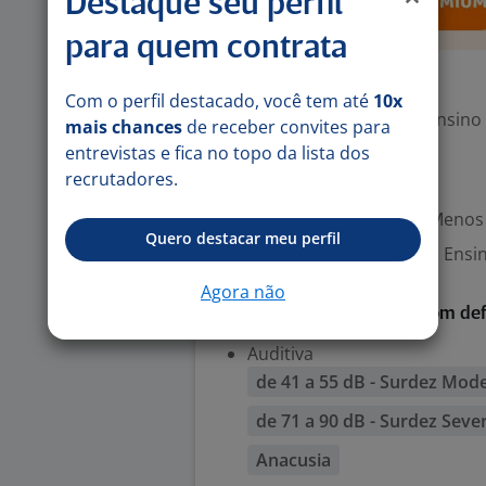
Destaque seu perfil
para quem contrata
Exigências
Com o perfil destacado, você tem até
10x
Escolaridade Mínima: Ensino
mais chances
de receber convites para
entrevistas e fica no topo da lista dos
recrutadores.
Valorizado
Experiência desejada: Menos
Quero destacar meu perfil
Ensino Médio (2º Grau); Ensi
Agora não
Habilitada para pessoa com def
Auditiva
de 41 a 55 dB - Surdez Mod
de 71 a 90 dB - Surdez Seve
Anacusia