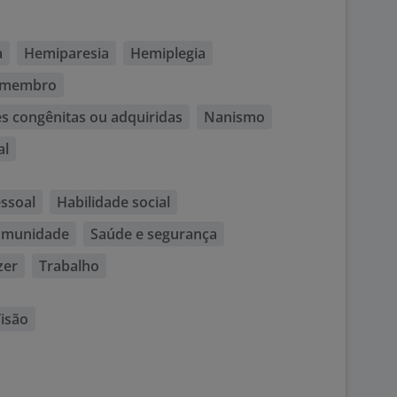
a
Hemiparesia
Hemiplegia
e membro
 congênitas ou adquiridas
Nanismo
al
ssoal
Habilidade social
comunidade
Saúde e segurança
zer
Trabalho
isão