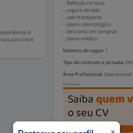
-. Refeição no local
-. seguro de vida
-. vale transporte
-. plano odontológico
-. desconto em compras
experiência) A
-. plano médico
stas para início
Número de vagas:
1
Tipo de contrato e Jornada:
Efe
Área Profissional:
Operacional 