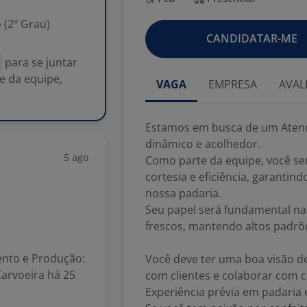
 (2º Grau)
CANDIDATAR-ME
a
para se juntar
e da equipe,
VAGA
EMPRESA
AVAL
Estamos em busca de um Atende
dinâmico e acolhedor.
5 ago
Como parte da equipe, você se
cortesia e eficiência, garantin
nossa padaria.
Seu papel será fundamental n
frescos, mantendo altos padrõe
ento e Produção:
Você deve ter uma boa visão de 
arvoeira há 25
com clientes e colaborar com co
Experiência prévia em padaria é