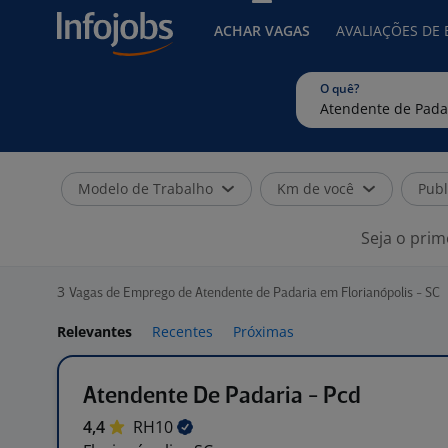
ACHAR VAGAS
AVALIAÇÕES DE
O quê?
Modelo de Trabalho
Km de você
Publ
Seja o prim
3
Vagas de Emprego de Atendente de Padaria em Florianópolis - SC
Relevantes
Recentes
Próximas
Atendente De Padaria - Pcd
4,4
RH10