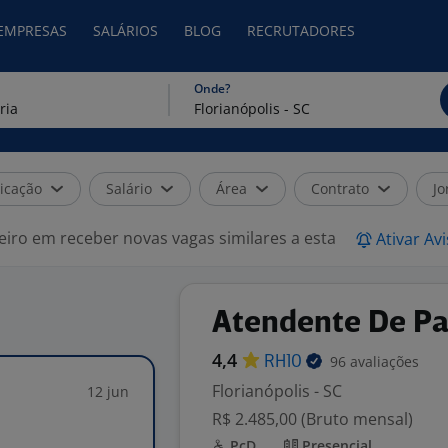
 EMPRESAS
SALÁRIOS
BLOG
RECRUTADORES
Onde?
icação
Salário
Área
Contrato
Jo
eiro em receber novas vagas similares a esta
Ativar Av
Atendente De Pa
4,4
96 avaliações
RH10
Florianópolis - SC
12 jun
R$ 2.485,00 (Bruto mensal)
PcD
Presencial