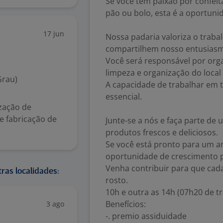
Se você tem paixão por confeita
pão ou bolo, esta é a oportunid
17 jun
Nossa padaria valoriza o traba
compartilhem nosso entusiasmo
Você será responsável por org
limpeza e organização do local
Grau)
A capacidade de trabalhar em t
essencial.
ização de
e fabricação de
Junte-se a nós e faça parte de
produtos frescos e deliciosos.
Se você está pronto para um a
oportunidade de crescimento pr
Venha contribuir para que cada 
ras localidades:
rosto.
10h e outra as 14h (07h20 de t
Benefícios:
3 ago
-. premio assiduidade