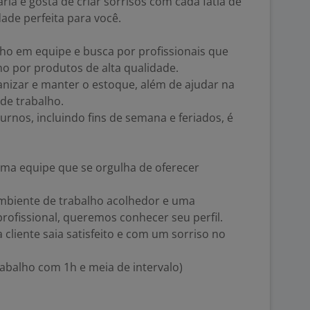
ria e gosta de criar sorrisos com cada fatia de
ade perfeita para você.
lho em equipe e busca por profissionais que
 por produtos de alta qualidade.
anizar e manter o estoque, além de ajudar na
 de trabalho.
urnos, incluindo fins de semana e feriados, é
 uma equipe que se orgulha de oferecer
mbiente de trabalho acolhedor e uma
ofissional, queremos conhecer seu perfil.
cliente saia satisfeito e com um sorriso no
rabalho com 1h e meia de intervalo)