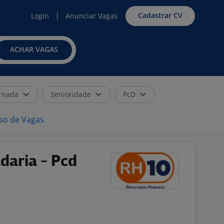
Cadastrar CV
Login
Anunciar Vagas
ACHAR VAGAS
rnada
Senioridade
PcD
iso de Vagas
daria - Pcd