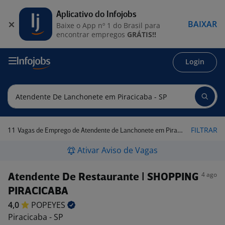
Aplicativo do Infojobs
BAIXAR
Baixe o App nº 1 do Brasil para
encontrar empregos
GRÁTIS!!
Login
11
FILTRAR
Vagas de Emprego de Atendente de Lanchonete em Piracicaba - SP
Ativar Aviso de Vagas
4 ago
Atendente De Restaurante | SHOPPING
PIRACICABA
4,0
POPEYES
Piracicaba - SP