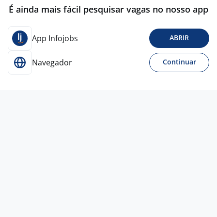
É ainda mais fácil pesquisar vagas no nosso app
App Infojobs
ABRIR
Navegador
Continuar
Para Candidatos
Acesse o site de empregos líder e se candidate a
vagas adequadas ao seu perfil de forma fácil e
rápida.