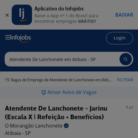
Aplicativo do Infojobs
BAIXAR
Baixe o App nº 1 do Brasil para
encontrar empregos
GRÁTIS!!
Login
15
FILTRAR
Vagas de Emprego de Atendente de Lanchonete em Atibaia - SP
Ativar Aviso de Vagas
6 jul
Atendente De Lanchonete - Jarinu
(Escala X | Refeição + Benefícios)
O Morangão
Lanchonete
Atibaia - SP