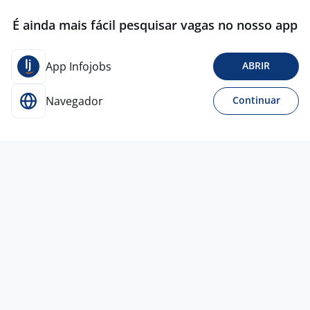
É ainda mais fácil pesquisar vagas no nosso app
App Infojobs
ABRIR
Navegador
Continuar
Para Candidatos
Acesse o site de empregos líder e se candidate a
vagas adequadas ao seu perfil de forma fácil e
rápida.