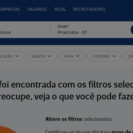
 EMPRESAS
SALÁRIOS
BLOG
RECRUTADORES
Onde?
icação
Salário
Área
Contrato
Jo
oi encontrada com os filtros sele
reocupe, veja o que você pode faze
Altere os filtros
selecionados.
Certifique-se de que não haja
erros de 