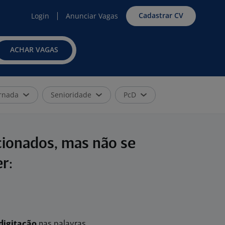
Cadastrar CV
Login
Anunciar Vagas
ACHAR VAGAS
rnada
Senioridade
PcD
cionados, mas não se
r:
digitação
nas palavras