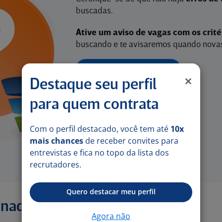
buscadas.
Ative um aviso de vagas com os crit
buscando e te avisaremos quando novas
ATIVAR AVISO DE VAGAS
Destaque seu perfil
para quem contrata
Com o perfil destacado, você tem até
10x
mais chances
de receber convites para
entrevistas e fica no topo da lista dos
recrutadores.
Quero destacar meu perfil
onadas
Agora não