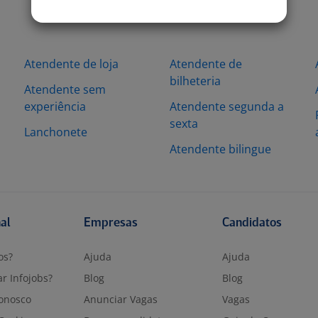
Atendente de loja
Atendente de
bilheteria
Atendente sem
experiência
Atendente segunda a
sexta
Lanchonete
Atendente bilingue
nal
Empresas
Candidatos
os?
Ajuda
Ajuda
r Infojobs?
Blog
Blog
onosco
Anunciar Vagas
Vagas