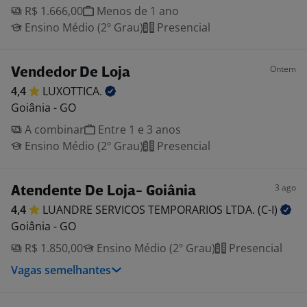
R$ 1.666,00
Menos de 1 ano
Ensino Médio (2º Grau)
Presencial
Ontem
Vendedor De Loja
4,4
LUXOTTICA.
Goiânia - GO
A combinar
Entre 1 e 3 anos
Ensino Médio (2º Grau)
Presencial
3 ago
Atendente De Loja- Goiânia
4,4
LUANDRE SERVICOS TEMPORARIOS LTDA.
(C-I)
Goiânia - GO
R$ 1.850,00
Ensino Médio (2º Grau)
Presencial
Vagas semelhantes