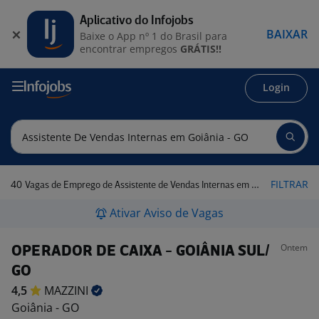
Aplicativo do Infojobs
BAIXAR
Baixe o App nº 1 do Brasil para
encontrar empregos
GRÁTIS!!
Login
40
FILTRAR
Vagas de Emprego de Assistente de Vendas Internas em Goiânia - GO
Ativar Aviso de Vagas
Ontem
OPERADOR DE CAIXA - GOIÂNIA SUL/
GO
4,5
MAZZINI
Goiânia - GO