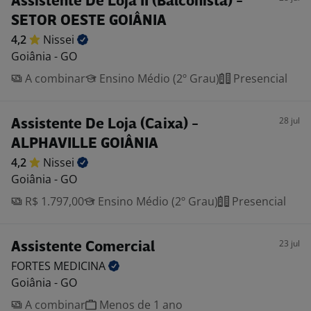
Assistente De Loja II (Balconista) -
SETOR OESTE GOIÂNIA
4,2
Nissei
Goiânia - GO
A combinar
Ensino Médio (2º Grau)
Presencial
28 jul
Assistente De Loja (Caixa) -
ALPHAVILLE GOIÂNIA
4,2
Nissei
Goiânia - GO
R$ 1.797,00
Ensino Médio (2º Grau)
Presencial
23 jul
Assistente Comercial
FORTES
MEDICINA
Goiânia - GO
A combinar
Menos de 1 ano