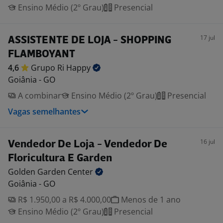
Ensino Médio (2º Grau)
Presencial
17 jul
ASSISTENTE DE LOJA - SHOPPING
FLAMBOYANT
4,6
Grupo Ri
Happy
Goiânia - GO
A combinar
Ensino Médio (2º Grau)
Presencial
Vagas semelhantes
16 jul
Vendedor De Loja - Vendedor De
Floricultura E Garden
Golden Garden
Center
Goiânia - GO
R$ 1.950,00 a R$ 4.000,00
Menos de 1 ano
Ensino Médio (2º Grau)
Presencial