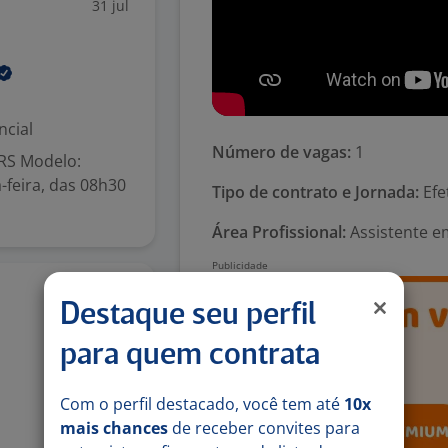
31 jul
ncial
Número de vagas:
1
RS Modelo:
-feira, das 08h30
Tipo de contrato e Jornada:
Efe
Área Profissional:
Assistente em
28 jul
Destaque seu perfil
para quem contrata
Com o perfil destacado, você tem até
10x
mais chances
de receber convites para