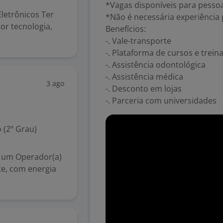
*Vagas disponíveis para pesso
letrônicos Ter
*Não é necessária experiência 
or tecnologia,
Benefícios:
-. Vale-transporte
-. Plataforma de cursos e trei
-. Assistência odontológica
-. Assistência médica
3 ago
-. Desconto em lojas
-. Parceria com universidades
 (2º Grau)
 um Operador(a)
te, com energia