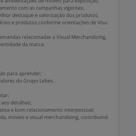
 e ambientações de móveis para exposição,
nhamento com as campanhas vigentes;
elhor destaque e valorização dos produtos;
iários e produtos conforme orientações de Visu
 demandas relacionadas a Visual Merchandising,
dentidade da marca.
ção para aprender;
 valores do Grupo Lebes.
tar:
o aos detalhes;
iativa e bom relacionamento interpessoal;
da, móveis e visual merchandising, contribuind