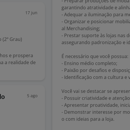
- Preparar produções de moda
garantindo atratividade e ali
17 jun
- Adequar a iluminação para m
- Organizar e posicionar mobil
al Merchandising;
- Prestar suporte às lojas nas
 (2º Grau)
assegurando padronização e i
hos e prospera
É necessário que você possua:
a a realidade de
- Ensino médio completo;
- Paixão por desafios e disposi
- Identificação com a cultura e
Você vai se destacar se apresen
5 ago
do
- Possuir criatividade e atençã
- Apresentar proatividade, inic
- Demonstrar interesse por mo
o com ideias para a loja.