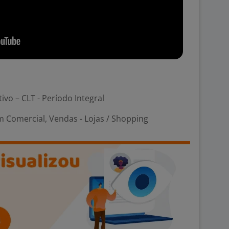
tivo – CLT - Período Integral
 Comercial, Vendas - Lojas / Shopping