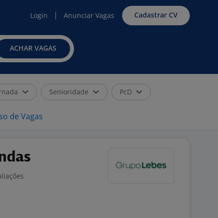
Cadastrar CV
Login
Anunciar Vagas
ACHAR VAGAS
rnada
Senioridade
PcD
iso de Vagas
endas
aliações