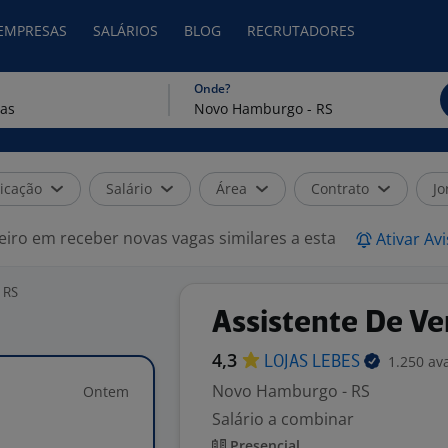
 EMPRESAS
SALÁRIOS
BLOG
RECRUTADORES
Onde?
icação
Salário
Área
Contrato
Jo
eiro em receber novas vagas similares a esta
Ativar Av
 RS
Assistente De V
4,3
1.250 av
LOJAS
LEBES
Novo Hamburgo - RS
Ontem
Salário a combinar
Presencial