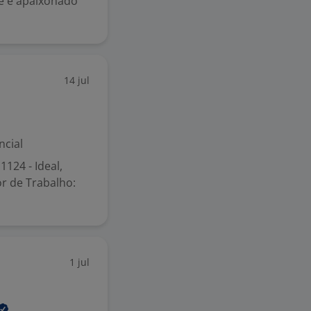
cê é apaixonado
14 jul
ncial
1124 - Ideal,
r de Trabalho:
1 jul