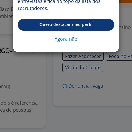
entrevistas e fica no topo da lista dos
recrutadores.
aro Brasil! Atuar
ambiente
Exigências
Quero destacar meu perfil
Escolaridade Mínima: Ensino
Agora não
Habilidades
21 jul
RGO-
Fazer Acontecer
Foco no R
Visão do Cliente
Denunciar vaga
Grau)
Mobis é referência
sca de pessoas