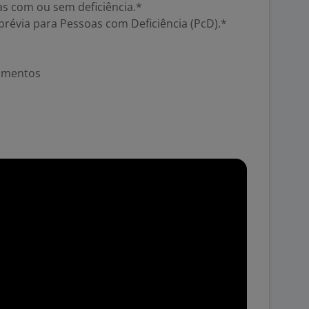
as com ou sem deficiência.*
prévia para Pessoas com Deficiência (PcD).*
namentos