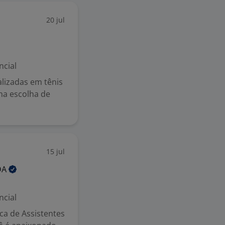
20 jul
ncial
alizadas em tênis
 na escolha de
15 jul
DA
ncial
ca de Assistentes