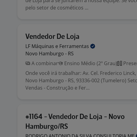
de Loja para se juntarem à nossa equipe. Se vo
pelo setor de cosméticos ...
Vendedor De Loja
LF Máquinas e
Ferramentas
Novo Hamburgo - RS
A combinar
Ensino Médio (2º Grau)
Prese
Onde você irá trabalhar: Av. Cel. Frederico Linck, 
Novo Hamburgo - RS, 93336-002 (Tumelero) Seto
Vendas - Construção e Fer...
#1164 - Vendedor De Loja - Novo
Hamburgo/RS
RODRIGO ANTONIO DA SILVA CONSULTORIA
ME