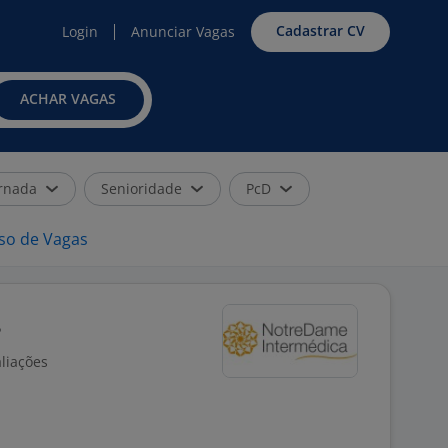
Cadastrar CV
Login
Anunciar Vagas
ACHAR VAGAS
rnada
Senioridade
PcD
iso de Vagas
l
liações