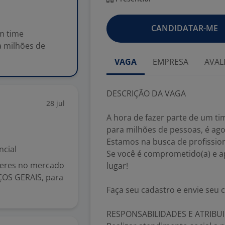
CANDIDATAR-ME
m time
a milhões de
VAGA
EMPRESA
AVAL
DESCRIÇÃO DA VAGA
28 jul
A hora de fazer parte de um t
para milhões de pessoas, é ago
Estamos na busca de profissio
ncial
Se você é comprometido(a) e ap
deres no mercado
lugar!
ÇOS GERAIS, para
Faça seu cadastro e envie seu c
RESPONSABILIDADES E ATRIBU