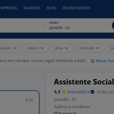
 EMPRESAS
SALÁRIOS
BLOG
RECRUTADORES
Onde?
icação
Salário
Área
Contrato
Jo
eiro em receber novas vagas similares a esta
Ativar Av
Assistente Socia
4,4
10.992 ava
Intermédica
Joinville - SC
8 jul
Salário a combinar
Presencial