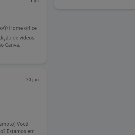
1 jul
co
Home office
dição de vídeos
mo Canva,
30 jun
Remoto) Você
to? Estamos em