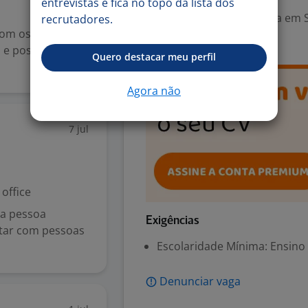
entrevistas e fica no topo da lista dos
Área Profissional:
Analista em S
recrutadores.
om os clientes
Educação Social
 e postura
Quero destacar meu perfil
Agora não
7 jul
office
a pessoa
Exigências
ctar com pessoas
Escolaridade Mínima: Ensino
Denunciar vaga