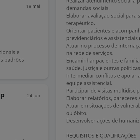
Realizar atendimento social a p
18 mai
demandas sociais.
Elaborar avaliação social para 
terapêutico.
Orientar pacientes e acompanha
previdenciários e assistenciais 
Atuar no processo de internaçã
ionais e
na rede de serviços.
os padrões
Encaminhar pacientes e famílias
saúde, justiça e outras política
Intermediar conflitos e apoiar 
equipe assistencial.
Participar de visitas multidisci
24 jun
SP
Elaborar relatórios, pareceres 
Atuar em situações de vulnerabi
ou óbito.
Desenvolver ações de humaniz
REQUISITOS E QUALIFICAÇÕES