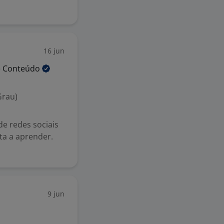
16 jun
e
Conteúdo
Grau)
de redes sociais
ta a aprender.
9 jun