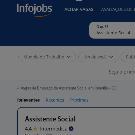
ACHAR VAGAS
AVALIAÇÕES DE
O quê?
Modelo de Trabalho
Km de você
Publ
Seja o prim
4
Vagas de Emprego de Assistente Social em Joinville - SC
Relevantes
Recentes
Próximas
Assistente Social
4,4
Intermédica