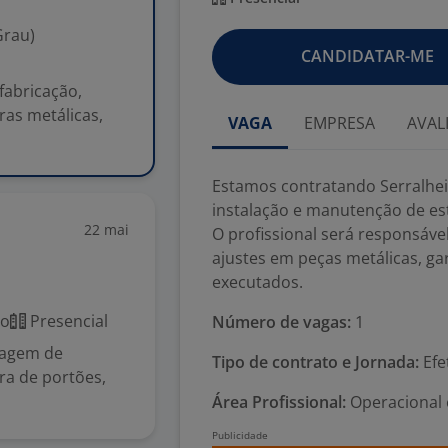
Grau)
CANDIDATAR-ME
fabricação,
as metálicas,
VAGA
EMPRESA
AVAL
Estamos contratando Serralhei
instalação e manutenção de est
22 mai
O profissional será responsáve
ajustes em peças metálicas, ga
executados.
co
Presencial
Número de vagas:
1
tagem de
Tipo de contrato e Jornada:
Efe
ra de portões,
Área Profissional:
Operacional e