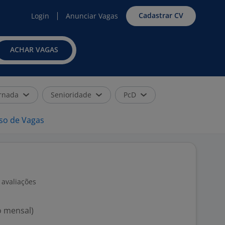
Cadastrar CV
Login
Anunciar Vagas
ACHAR VAGAS
rnada
Senioridade
PcD
iso de Vagas
 avaliações
o mensal)