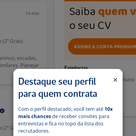
14 mai
 (2º Grau)
zaninos, escadas,
imilares. Planejar
Exigências
Escolaridade Mínima: Ensino
Destaque seu perfil
para quem contrata
Denunciar vaga
28 mai
Com o perfil destacado, você tem até
10x
mais chances
de receber convites para
entrevistas e fica no topo da lista dos
 (2º Grau)
recrutadores.