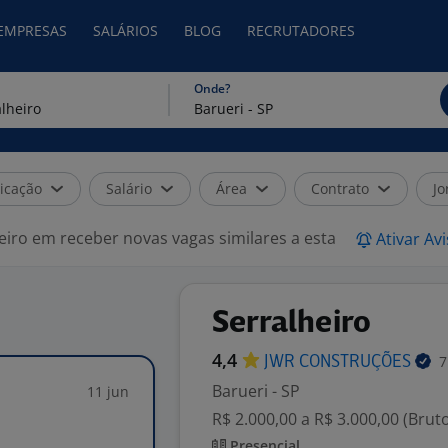
 EMPRESAS
SALÁRIOS
BLOG
RECRUTADORES
Onde?
icação
Salário
Área
Contrato
Jo
eiro em receber novas vagas similares a esta
Ativar Av
Serralheiro
4,4
7
JWR
CONSTRUÇÕES
Barueri - SP
11 jun
R$ 2.000,00 a R$ 3.000,00 (Brut
Presencial