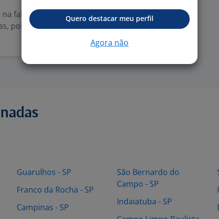
na fabricação,
Quero destacar meu perfil
s, portões,
Agora não
onadas
Guarulhos - SP
São Bernardo do
Campo - SP
Franco da Rocha - SP
Indaiatuba - SP
Campinas - SP