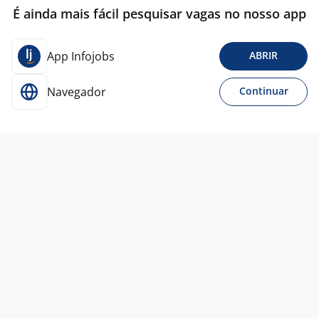
É ainda mais fácil pesquisar vagas no nosso app
App Infojobs
ABRIR
Navegador
Continuar
Para Candidatos
Acesse o site de empregos líder e se candidate a
vagas adequadas ao seu perfil de forma fácil e
rápida.