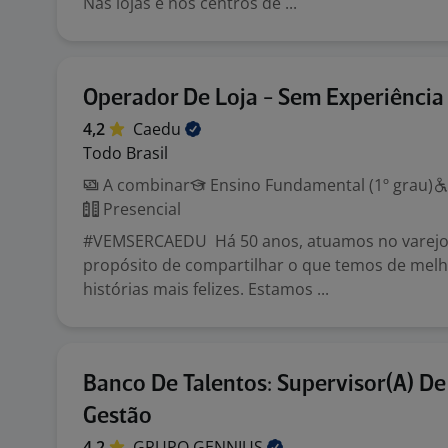
Nas lojas e nos centros de ...
Operador De Loja - Sem Experiência
4,2
Caedu
Todo Brasil
A combinar
Ensino Fundamental (1º grau)
Presencial
#VEMSERCAEDU Há 50 anos, atuamos no varej
propósito de compartilhar o que temos de melho
histórias mais felizes. Estamos ...
Banco De Talentos: Supervisor(A) De
Gestão
4,2
GRUPO
GENNIUS