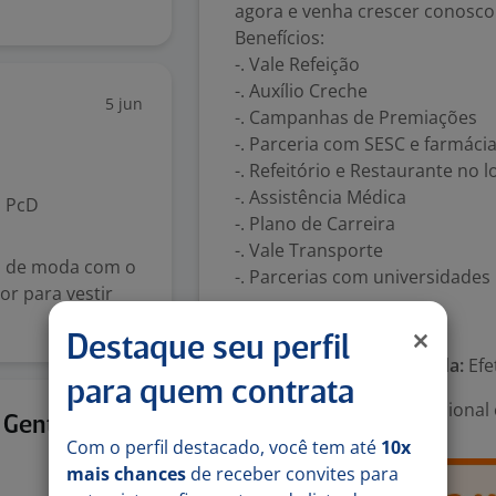
agora e venha crescer conosco
Benefícios:
-. Vale Refeição
-. Auxílio Creche
5 jun
-. Campanhas de Premiações
-. Parceria com SESC e farmácia
-. Refeitório e Restaurante no l
-. Assistência Médica
PcD
-. Plano de Carreira
-. Vale Transporte
o de moda com o
-. Parcerias com universidades
r para vestir
Número de vagas:
100
Destaque seu perfil
Tipo de contrato e Jornada:
Efe
para quem contrata
Área Profissional:
Operacional 
18 jun
 Gente &
Com o perfil destacado, você tem até
10x
mais chances
de receber convites para