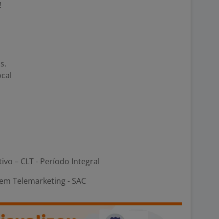
!
s.
ocal
tivo – CLT - Período Integral
em Telemarketing - SAC