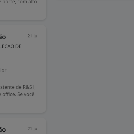
 porte, com alto
21 jul
ão
LECAO DE
ior
tente de R&S I,
office. Se você
21 jul
ão