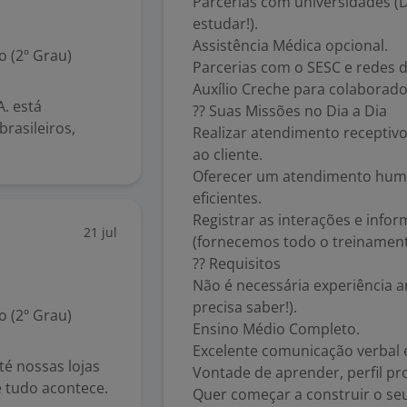
Parcerias com universidades (
estudar!).
Assistência Médica opcional.
 (2º Grau)
Parcerias com o SESC e redes d
Auxílio Creche para colaborado
. está
?? Suas Missões no Dia a Dia
rasileiros,
Realizar atendimento receptiv
ao cliente.
Oferecer um atendimento human
eficientes.
Registrar as interações e info
21 jul
(fornecemos todo o treinament
?? Requisitos
Não é necessária experiência 
precisa saber!).
 (2º Grau)
Ensino Médio Completo.
Excelente comunicação verbal e
é nossas lojas
Vontade de aprender, perfil pro
e tudo acontece.
Quer começar a construir o seu