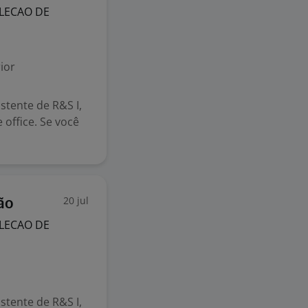
LECAO DE
ior
tente de R&S I,
office. Se você
20 jul
ão
LECAO DE
tente de R&S I,