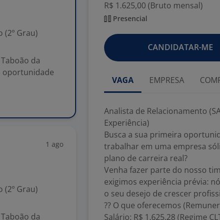
R$ 1.625,00 (Bruto mensal)
Presencial
 (2º Grau)
CANDIDATAR-ME
– Taboão da
a oportunidade
VAGA
EMPRESA
COMP
Analista de Relacionamento (SA
Experiência)
Busca a sua primeira oportuni
1 ago
trabalhar em uma empresa sól
plano de carreira real?
Venha fazer parte do nosso tim
exigimos experiência prévia: nó
 (2º Grau)
o seu desejo de crescer profis
?? O que oferecemos (Remuner
– Taboão da
Salário: R$ 1.625,28 (Regime CLT