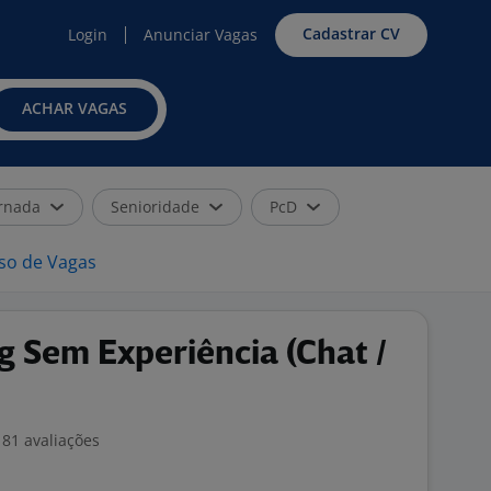
Cadastrar CV
Login
Anunciar Vagas
ACHAR VAGAS
rnada
Senioridade
PcD
iso de Vagas
 Sem Experiência (Chat /
81 avaliações