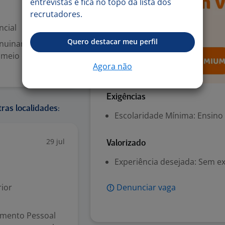
entrevistas e fica no topo da lista dos
recrutadores.
ncial
Quero destacar meu perfil
genuinamente
 meio das
Agora não
Exigências
ras localidades:
Escolaridade Mínima: Ensino
29 jul
Valorizado
Experiência desejada: Sem e
ior
Denunciar vaga
amento Pessoal