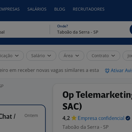
 EMPRESAS
SALÁRIOS
BLOG
RECRUTADORES
Onde?
icação
Salário
Área
Contrato
Jo
eiro em receber novas vagas similares a esta
Ativar Av
SP
Op Telemarketing
SAC)
Ontem
Chat /
4,2
Empresa
confidencial
Taboão da Serra - SP