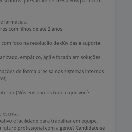
Descontos que variam de 10% a 60% para você
e farmácias.
res com filhos de até 2 anos.
o com foco na resolução de dúvidas e suporte
izado, empático, ágil e focado em soluções
rmações de forma precisa nos sistemas internos
o!).
anterior (Nós ensinamos tudo o que você
 escrita.
ativo e facilidade para trabalhar em equipe.
 futuro profissional com a gente? Candidate-se