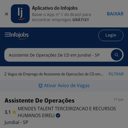
Aplicativo do Infojobs
BAIXAR
Baixe o App nº 1 do Brasil para
encontrar empregos
GRÁTIS!!
Login
2
FILTRAR
Vagas de Emprego de Assistente de Operações de CD em Jundiaí - SP
Ativar Aviso de Vagas
11 jun
Assistente De Operações
MENDES TALENT TERCEIRIZACAO E RECURSOS
3,1
HUMANOS
EIRELI
Jundiaí - SP