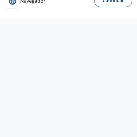
Navegador
Continuar
Para Candidatos
Acesse o site de empregos líder e se candidate a
vagas adequadas ao seu perfil de forma fácil e
rápida.