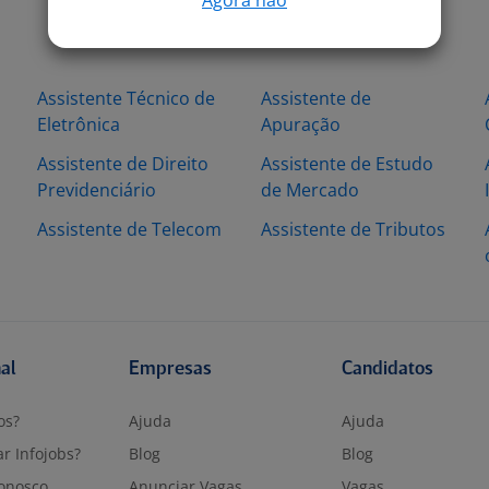
Assistente Técnico de
Assistente de
Eletrônica
Apuração
Assistente de Direito
Assistente de Estudo
Previdenciário
de Mercado
s
Assistente de Telecom
Assistente de Tributos
nal
Empresas
Candidatos
os?
Ajuda
Ajuda
r Infojobs?
Blog
Blog
onosco
Anunciar Vagas
Vagas