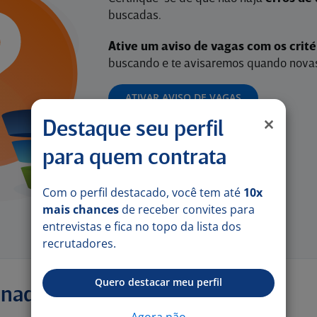
buscadas.
Ative um aviso de vagas com os crit
buscando e te avisaremos quando novas
ATIVAR AVISO DE VAGAS
Destaque seu perfil
para quem contrata
Com o perfil destacado, você tem até
10x
mais chances
de receber convites para
entrevistas e fica no topo da lista dos
recrutadores.
Quero destacar meu perfil
onadas
Agora não