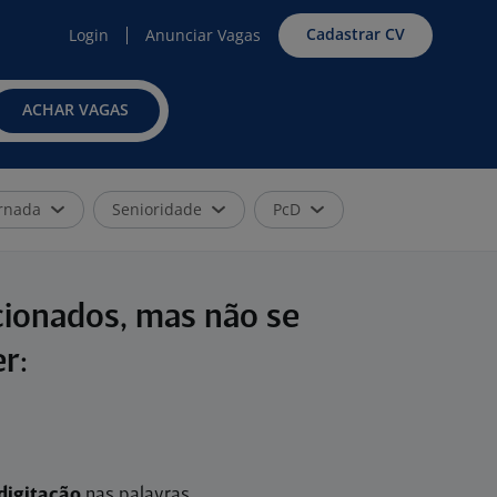
Cadastrar CV
Login
Anunciar Vagas
ACHAR VAGAS
rnada
Senioridade
PcD
cionados, mas não se
r:
digitação
nas palavras