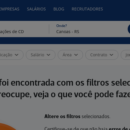
 EMPRESAS
SALÁRIOS
BLOG
RECRUTADORES
Onde?
icação
Salário
Área
Contrato
Jo
oi encontrada com os filtros sele
reocupe, veja o que você pode faze
Altere os filtros
selecionados.
Certifique-se de que não haja
erros de 