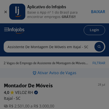
Aplicativo do Infojobs
BAIXAR
Baixe o App nº 1 do Brasil para
encontrar empregos
GRÁTIS!!
Login
2
FILTRAR
Vagas de Emprego de Assistente de Montagem de Móveis em Itajaí - SC
Ativar Aviso de Vagas
28 jul
Montador De Móveis
4,0
VELOZ
RH
Itajaí - SC
R$ 2.501,00 a R$ 3.000,00