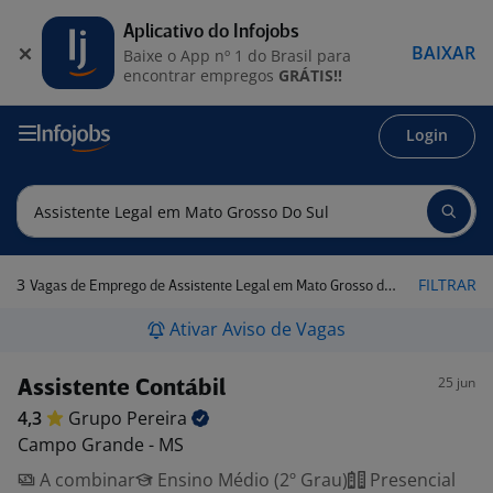
Aplicativo do Infojobs
BAIXAR
Baixe o App nº 1 do Brasil para
encontrar empregos
GRÁTIS!!
Login
3
FILTRAR
Vagas de Emprego de Assistente Legal em Mato Grosso do Sul
Ativar Aviso de Vagas
25 jun
Assistente Contábil
4,3
Grupo
Pereira
Campo Grande - MS
A combinar
Ensino Médio (2º Grau)
Presencial