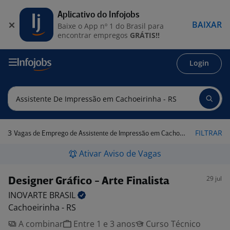
Aplicativo do Infojobs
BAIXAR
Baixe o App nº 1 do Brasil para
encontrar empregos
GRÁTIS!!
Login
3
FILTRAR
Vagas de Emprego de Assistente de Impressão em Cachoeirinha - RS
Ativar Aviso de Vagas
29 jul
Designer Gráfico - Arte Finalista
INOVARTE
BRASIL
Cachoeirinha - RS
A combinar
Entre 1 e 3 anos
Curso Técnico