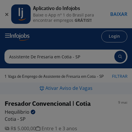
Aplicativo do Infojobs
BAIXAR
Baixe o App nº 1 do Brasil para
encontrar empregos
GRÁTIS!!
Login
1
FILTRAR
Vaga de Emprego de Assistente de Fresaria em Cotia - SP
Ativar Aviso de Vagas
9 mai
Fresador Convencional | Cotia
Hequilibrio
Cotia - SP
R$ 5.000,00
Entre 1 e 3 anos