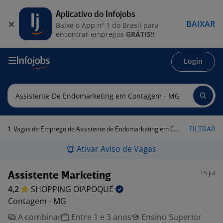
Aplicativo do Infojobs
BAIXAR
Baixe o App nº 1 do Brasil para
encontrar empregos
GRÁTIS!!
Login
1
FILTRAR
Vagas de Emprego de Assistente de Endomarketing em Contagem - MG
Ativar Aviso de Vagas
15 jul
Assistente Marketing
4,2
SHOPPING
OIAPOQUE
Contagem - MG
A combinar
Entre 1 e 3 anos
Ensino Superior