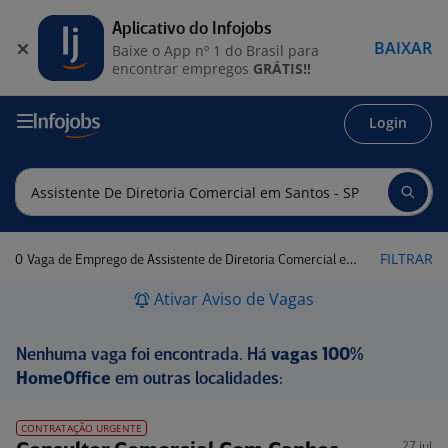
Aplicativo do Infojobs
BAIXAR
Baixe o App nº 1 do Brasil para
encontrar empregos
GRÁTIS!!
Login
0
FILTRAR
Vaga de Emprego de Assistente de Diretoria Comercial em Santos - SP
Ativar Aviso de Vagas
Nenhuma vaga foi encontrada. Há
vagas 100%
HomeOffice
em outras localidades:
CONTRATAÇÃO URGENTE
27 jul