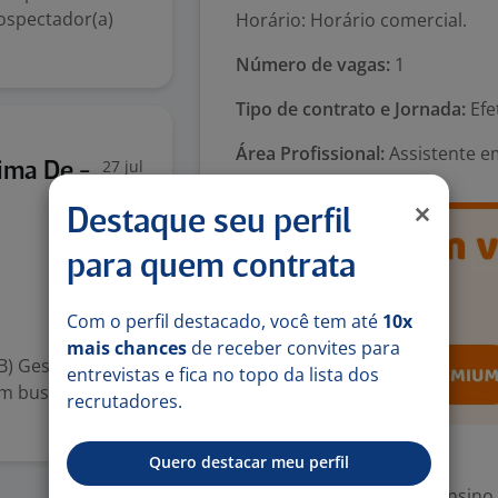
ospectador(a)
Horário: Horário comercial.
Número de vagas:
1
Tipo de contrato e Jornada:
Efe
Área Profissional:
Assistente e
27 jul
ima De -
Destaque seu perfil
para quem contrata
s
Com o perfil destacado, você tem até
10x
mais chances
de receber convites para
B) Gestão de
entrevistas e fica no topo da lista dos
em busca de
recrutadores.
Exigências
Quero destacar meu perfil
Escolaridade Mínima: Ensino