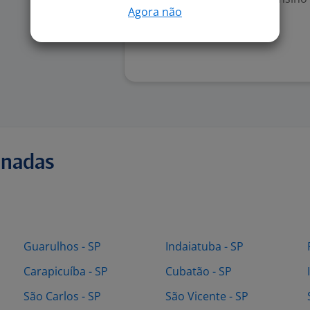
Agora não
Denunciar vaga
onadas
Guarulhos - SP
Indaiatuba - SP
Carapicuíba - SP
Cubatão - SP
São Carlos - SP
São Vicente - SP