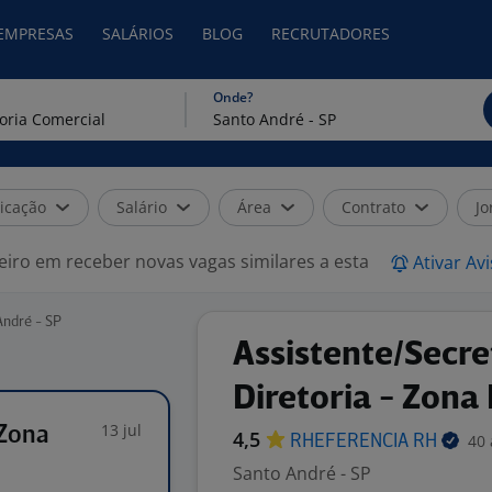
 EMPRESAS
SALÁRIOS
BLOG
RECRUTADORES
Onde?
icação
Salário
Área
Contrato
Jo
eiro em receber novas vagas similares a esta
Ativar Av
André - SP
Assistente/Secre
Diretoria - Zona
13 jul
 Zona
4,5
40 
RHEFERENCIA
RH
Santo André - SP