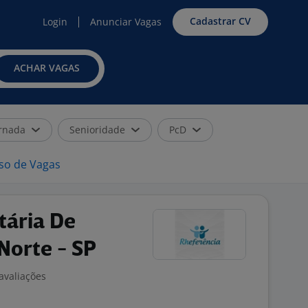
Cadastrar CV
Login
Anunciar Vagas
ACHAR VAGAS
rnada
Senioridade
PcD
iso de Vagas
tária De
 Norte - SP
avaliações