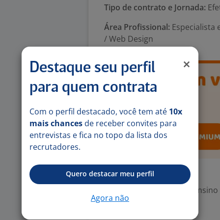
Tipo de contrato e Jornada:
Efe
Área Profissional:
Especialista 
/ Web Design
Destaque seu perfil
para quem contrata
Com o perfil destacado, você tem até
10x
mais chances
de receber convites para
entrevistas e fica no topo da lista dos
recrutadores.
Exigências
Quero destacar meu perfil
Escolaridade Mínima: Ensino
Agora não
Valorizado