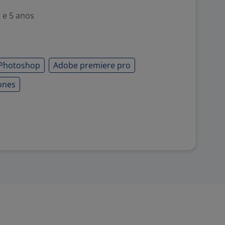
 e 5 anos
Photoshop
Adobe premiere pro
ones