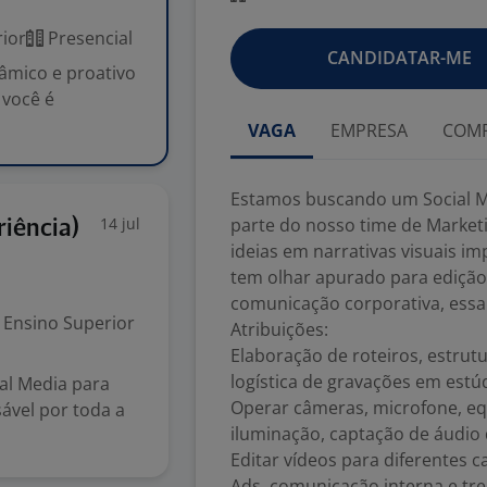
ior
Presencial
CANDIDATAR-ME
âmico e proativo
 você é
VAGA
EMPRESA
COMP
Estamos buscando um Social Med
14 jul
parte do nosso time de Market
riência)
ideias em narrativas visuais i
tem olhar apurado para edição 
comunicação corporativa, essa 
Ensino Superior
Atribuições:
Elaboração de roteiros, estrutur
logística de gravações em est
al Media para
Operar câmeras, microfone, eq
ável por toda a
iluminação, captação de áudio 
Editar vídeos para diferentes c
Ads, comunicação interna e tre