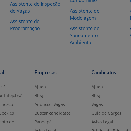
Condomínio
Assistente de Inspeção
de Vagas
Assistente de
Modelagem
Assistente de
Programação C
Assistente de
Saneamento
Ambiental
nal
Empresas
Candidatos
os?
Ajuda
Ajuda
r Infojobs?
Blog
Blog
onosco
Anunciar Vagas
Vagas
 Cookies
Buscar candidatos
Guia de Cargos
ento de
Pandapé
Aviso Legal
Aviso Legal
Política de Privacid