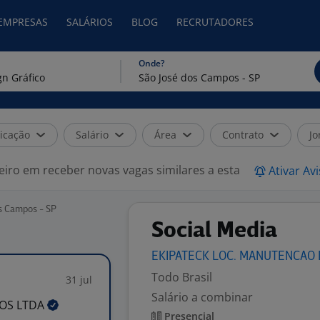
 EMPRESAS
SALÁRIOS
BLOG
RECRUTADORES
Onde?
icação
Salário
Área
Contrato
Jo
eiro em receber novas vagas similares a esta
Ativar Av
os Campos - SP
Social Media
EKIPATECK LOC. MANUTENCAO
Todo Brasil
31 jul
Salário a combinar
TOS
LTDA
Presencial