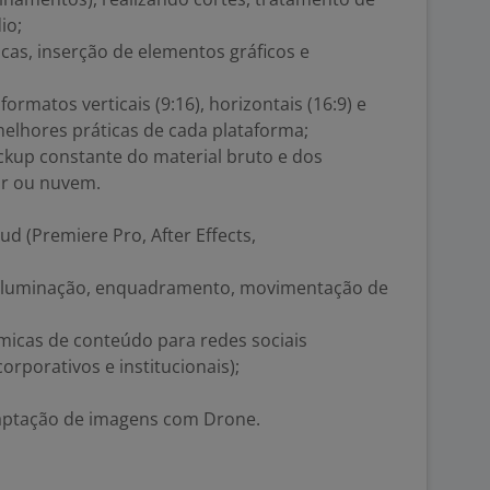
io;
icas, inserção de elementos gráficos e
ormatos verticais (9:16), horizontais (16:9) e
melhores práticas de cada plataforma;
ackup constante do material bruto e dos
or ou nuvem.
d (Premiere Pro, After Effects,
 iluminação, enquadramento, movimentação de
micas de conteúdo para redes sociais
orporativos e institucionais);
captação de imagens com Drone.