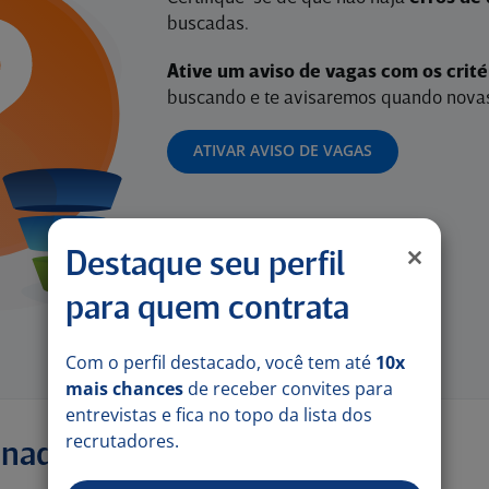
buscadas.
Ative um aviso de vagas com os crit
buscando e te avisaremos quando novas
ATIVAR AVISO DE VAGAS
Destaque seu perfil
para quem contrata
Com o perfil destacado, você tem até
10x
mais chances
de receber convites para
entrevistas e fica no topo da lista dos
recrutadores.
onadas