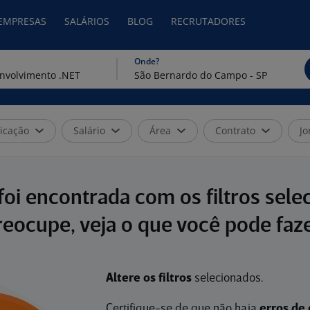
 EMPRESAS
SALÁRIOS
BLOG
RECRUTADORES
Onde?
icação
Salário
Área
Contrato
Jo
oi encontrada com os filtros sele
reocupe, veja o que você pode faze
Altere os filtros
selecionados.
Certifique-se de que não haja
erros de 