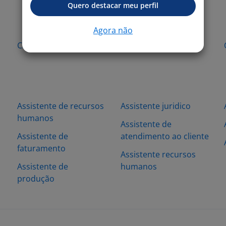
Quero destacar meu perfil
Agora não
Carapicuíba - SP
Itapevi - SP
Assistente de recursos
Assistente juridico
humanos
Assistente de
Assistente de
atendimento ao cliente
faturamento
Assistente recursos
Assistente de
humanos
produção