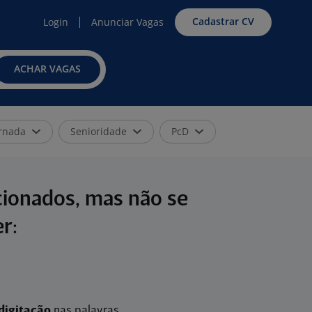
Cadastrar CV
Login
Anunciar Vagas
ACHAR VAGAS
rnada
Senioridade
PcD
cionados, mas não se
r:
digitação
nas palavras